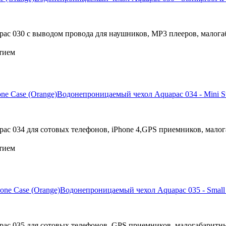
c 030 с выводом провода для наушников, МР3 плееров, малога
тием
Водонепроницаемый чехол Aquapac 034 - Mini St
c 034 для сотовых телефонов, iPhone 4,GPS приемников, малог
тием
Водонепроницаемый чехол Aquapac 035 - Small 
ac 035 для сотовых телефонов, GPS приемников, малогабаритн