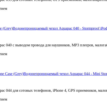
тием
Водонепроницаемый чехол Aquapac 040 - Stormproof iPod
c 040 с выводом провода для наушников, МР3 плееров, малога
тием
Водонепроницаемый чехол Aquapac 044 - Mini Stor
c 044 для сотовых телефонов, iPhone 4, GPS приемников, мало
тием