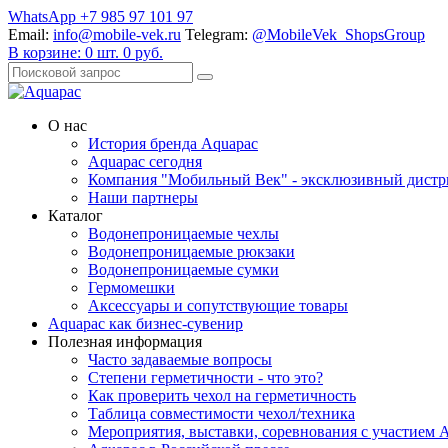
WhatsApp +7 985 97 101 97
Email:
info@mobile-vek.ru
Telegram:
@MobileVek_ShopsGroup
В корзине:
0
шт.
0
руб.
О нас
История бренда Aquapac
Aquapac cегодня
Компания "Мобильный Век" - эксклюзивный дистр
Наши партнеры
Каталог
Водонепроницаемые чехлы
Водонепроницаемые рюкзаки
Водонепроницаемые сумки
Гермомешки
Аксессуары и сопутствующие товары
Aquapac как бизнес-сувенир
Полезная информация
Часто задаваемые вопросы
Степени герметичности - что это?
Как проверить чехол на герметичность
Таблица совместимости чехол/техника
Мероприятия, выставки, соревнования с участием 