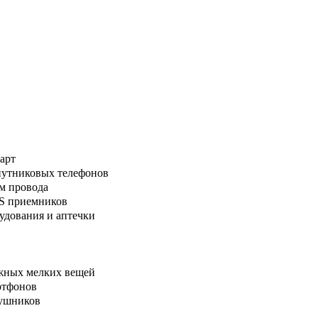
арт
путниковых телефонов
м провода
PS приемников
удования и аптечки
ажных мелких вещей
ртфонов
аушников