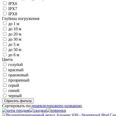
IPX6
IPX7
IPX8
Глубина погружения
до 1 м
до 10 м
до 20 м
до 30 м
до 5 м
до 50 м
до 6 м
Цвета
голубой
красный
оранжевый
прозрачный
серый
синий
черный
Сбросить фильтр
Сортировать по:
дешевле
дороже
по названию