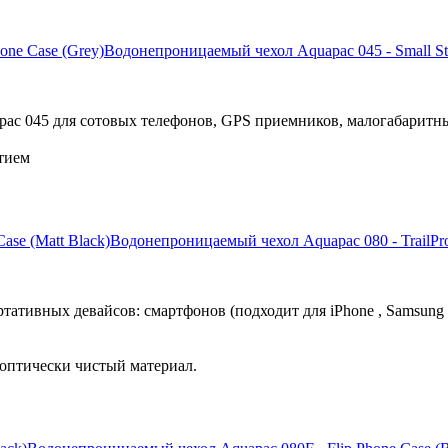
Водонепроницаемый чехол Aquapac 045 - Small St
ac 045 для сотовых телефонов, GPS приемников, малогабаритн
тием
Водонепроницаемый чехол Aquapac 080 - TrailPro
ативных девайсов: смартфонов (подходит для iPhone , Samsung 
оптически чистый материал.