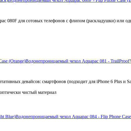
Водонепроницаемый чехол Aquapac 080F - Flip Phone Case (
ac 080F для сотовых телефонов с флипом (раскладушки) или о
Водонепроницаемый чехол Aquapac 081 - TrailProof
ативных девайсов: смартфонов (подходит для iPhone 6 Plus и S
оптически чистый материал
Водонепроницаемый чехол Aquapac 084 - Flip Phone Case 