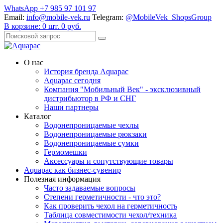
WhatsApp +7 985 97 101 97
Email:
info@mobile-vek.ru
Telegram:
@MobileVek_ShopsGroup
В корзине:
0
шт.
0
руб.
О нас
История бренда Aquapac
Aquapac cегодня
Компания "Мобильный Век" - эксклюзивный
дистрибьютор в РФ и СНГ
Наши партнеры
Каталог
Водонепроницаемые чехлы
Водонепроницаемые рюкзаки
Водонепроницаемые сумки
Гермомешки
Аксессуары и сопутствующие товары
Aquapac как бизнес-сувенир
Полезная информация
Часто задаваемые вопросы
Степени герметичности - что это?
Как проверить чехол на герметичность
Таблица совместимости чехол/техника