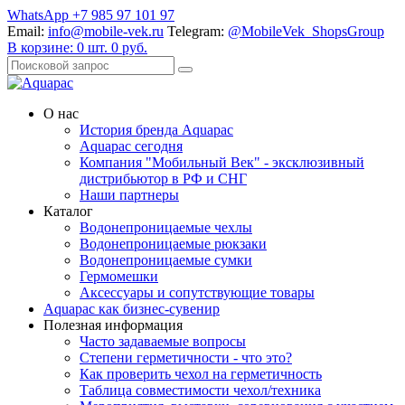
WhatsApp +7 985 97 101 97
Email:
info@mobile-vek.ru
Telegram:
@MobileVek_ShopsGroup
В корзине:
0
шт.
0
руб.
О нас
История бренда Aquapac
Aquapac cегодня
Компания "Мобильный Век" - эксклюзивный
дистрибьютор в РФ и СНГ
Наши партнеры
Каталог
Водонепроницаемые чехлы
Водонепроницаемые рюкзаки
Водонепроницаемые сумки
Гермомешки
Аксессуары и сопутствующие товары
Aquapac как бизнес-сувенир
Полезная информация
Часто задаваемые вопросы
Степени герметичности - что это?
Как проверить чехол на герметичность
Таблица совместимости чехол/техника