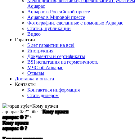
Мероприятия, выставки, соревнования с участием
Aquapac
Aquapac в Российской прессе
Aquapac в Мировой прессе
Фотографии, сделанные с помощью Aquapac
Статьи, публикации
Видео
Гарантии
5 лет гарантии на все!
Инструкция
Документы и сертификаты
BSI испытания на герметичность
МЧС об Aquapac
Отзывы
Доставка и оплата
Контакты
Контактная информация
Стать дилером
Кому нужен
aquapac ® ?
" title="
Кому нужен
aquapac ® ?
">
Кому нужен
aquapac ® ?
Каждому человеку,