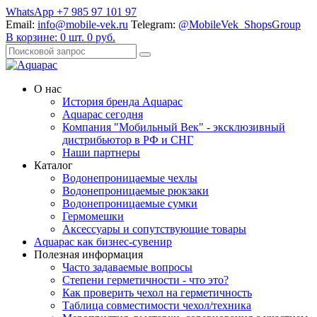
WhatsApp +7 985 97 101 97
Email:
info@mobile-vek.ru
Telegram:
@MobileVek_ShopsGroup
В корзине:
0
шт.
0
руб.
О нас
История бренда Aquapac
Aquapac cегодня
Компания "Мобильный Век" - эксклюзивный
дистрибьютор в РФ и СНГ
Наши партнеры
Каталог
Водонепроницаемые чехлы
Водонепроницаемые рюкзаки
Водонепроницаемые сумки
Гермомешки
Аксессуары и сопутствующие товары
Aquapac как бизнес-сувенир
Полезная информация
Часто задаваемые вопросы
Степени герметичности - что это?
Как проверить чехол на герметичность
Таблица совместимости чехол/техника