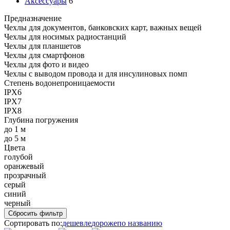
Аксессуары
6
Предназначение
Чехлы для документов, банковских карт, важных вещей
Чехлы для носимых радиостанций
Чехлы для планшетов
Чехлы для смартфонов
Чехлы для фото и видео
Чехлы с выводом провода и для инсулиновых помп
Степень водонепроницаемости
IPX6
IPX7
IPX8
Глубина погружения
до 1 м
до 5 м
Цвета
голубой
оранжевый
прозрачный
серый
синий
черный
Сбросить фильтр
Сортировать по:
дешевле
дороже
по названию