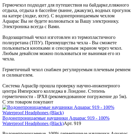
Гермочехол подходит для путешествия на байдарке,пляжного
отдыха, отдыха в бассейне (ванне, джакузи), водных прогулок
на катере (лодке, яхте). С водонепроницаемым чехлом
Aquapac Вы не будете волноваться за Вашу электронику.
Электроника всегда с Вами.
Водозащитный чехол изготовлен из термопластичного
полиуретана (ТПУ). Преимущества чехла - Вы сможете
пользоваться кнопками и сенсорным экраном через чехол.
Любым девайсом можно пользоваться не вынимая его из
чехла.
Герметичный чехол снабжен регулируемым плечевым ремнем
и силикагелем.
Система Aquaclip прошла проверку научно-инженерного
центра Имперского колледжа в Лондоне. Степень
герметичности - IPX8 (рекомендованное погружение до 5м).
С эти товаром покупают
Водонепроницаемые наушники Aquapac 919 - 100%
Waterproof Headphones (Black)
Арт. 919
Водонепроницаемые, 100% герметичные наушники Aquapac