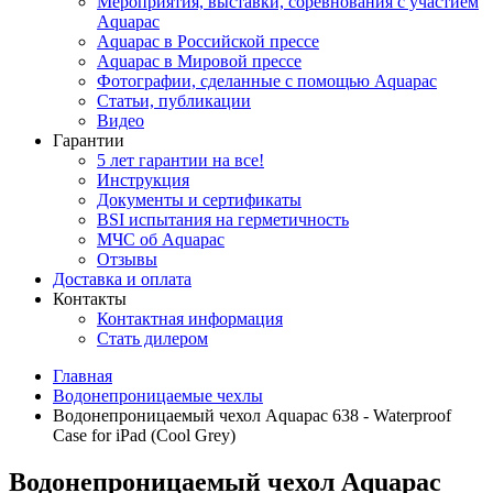
Мероприятия, выставки, соревнования с участием
Aquapac
Aquapac в Российской прессе
Aquapac в Мировой прессе
Фотографии, сделанные с помощью Aquapac
Статьи, публикации
Видео
Гарантии
5 лет гарантии на все!
Инструкция
Документы и сертификаты
BSI испытания на герметичность
МЧС об Aquapac
Отзывы
Доставка и оплата
Контакты
Контактная информация
Стать дилером
Главная
Водонепроницаемые чехлы
Водонепроницаемый чехол Aquapac 638 - Waterproof
Case for iPad (Cool Grey)
Водонепроницаемый чехол Aquapac