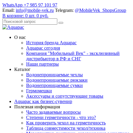
WhatsApp +7 985 97 101 97
Email:
info@mobile-vek.ru
Telegram:
@MobileVek_ShopsGroup
В корзине:
0
шт.
0
руб.
О нас
История бренда Aquapac
Aquapac cегодня
Компания "Мобильный Век" - эксклюзивный
дистрибьютор в РФ и СНГ
Наши партнеры
Каталог
Водонепроницаемые чехлы
Водонепроницаемые рюкзаки
Водонепроницаемые сумки
Гермомешки
Аксессуары и сопутствующие товары
Aquapac как бизнес-сувенир
Полезная информация
Часто задаваемые вопросы
Степени герметичности - что это?
Как проверить чехол на герметичность
Таблица совместимости чехол/техника