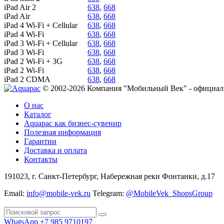
iPad Air 2
638
,
668
iPad Air
638
,
668
iPad 4 Wi-Fi + Cellular
638
,
668
iPad 4 Wi-Fi
638
,
668
iPad 3 Wi-Fi + Cellular
638
,
668
iPad 3 Wi-Fi
638
,
668
iPad 2 Wi-Fi + 3G
638
,
668
iPad 2 Wi-Fi
638
,
668
iPad 2 CDMA
638
,
668
© 2002-2026 Компания "Мобильный Век" - официал
О нас
Каталог
Aquapac как бизнес-сувенир
Полезная информация
Гарантии
Доставка и оплата
Контакты
191023, г. Санкт-Петербург, Набережная реки Фонтанки, д.17
Email:
info@mobile-vek.ru
Telegram:
@MobileVek_ShopsGroup
WhatsApp +7 985 9710197