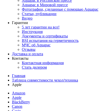
Aquapac в Российской прессе
Aquapac в Мировой прессе
Фотографии, сделанные с помощью Aquapac
Статьи, публикации
Видео
Гарантии
5 лет гарантии на все!
Инструкция
Документы и сертификаты
BSI испытания на герметичность
МЧС об Aquapac
Отзывы
Доставка и оплата
Контакты
Контактная информация
Стать дилером
Главная
Таблица совместимости чехол/техника
Apple
Amazon
Apple
BlackBerry
Canon
Casio