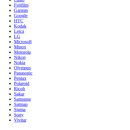
Fujifilm
Garmin
Google
HTC
Kodak
Leica
LG
Microsoft
Minox
Motorola
Nikon
Nokia
Olympus
Panasonic
Pentax
Polaroid
Ricoh
Sakar
Samsung
Satmap
Sigma
Sony
Vivitar