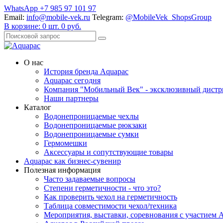
WhatsApp +7 985 97 101 97
Email:
info@mobile-vek.ru
Telegram:
@MobileVek_ShopsGroup
В корзине:
0
шт.
0
руб.
О нас
История бренда Aquapac
Aquapac cегодня
Компания "Мобильный Век" - эксклюзивный дистр
Наши партнеры
Каталог
Водонепроницаемые чехлы
Водонепроницаемые рюкзаки
Водонепроницаемые сумки
Гермомешки
Аксессуары и сопутствующие товары
Aquapac как бизнес-сувенир
Полезная информация
Часто задаваемые вопросы
Степени герметичности - что это?
Как проверить чехол на герметичность
Таблица совместимости чехол/техника
Мероприятия, выставки, соревнования с участием 