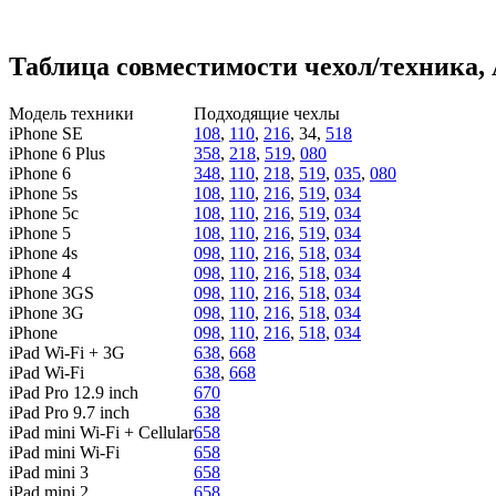
Таблица совместимости чехол/техника, 
Модель техники
Подходящие чехлы
iPhone SE
108
,
110
,
216
, 34,
518
iPhone 6 Plus
358
,
218
,
519
,
080
iPhone 6
348
,
110
,
218
,
519
,
035
,
080
iPhone 5s
108
,
110
,
216
,
519
,
034
iPhone 5c
108
,
110
,
216
,
519
,
034
iPhone 5
108
,
110
,
216
,
519
,
034
iPhone 4s
098
,
110
,
216
,
518
,
034
iPhone 4
098
,
110
,
216
,
518
,
034
iPhone 3GS
098
,
110
,
216
,
518
,
034
iPhone 3G
098
,
110
,
216
,
518
,
034
iPhone
098
,
110
,
216
,
518
,
034
iPad Wi-Fi + 3G
638
,
668
iPad Wi-Fi
638
,
668
iPad Pro 12.9 inch
670
iPad Pro 9.7 inch
638
iPad mini Wi-Fi + Cellular
658
iPad mini Wi-Fi
658
iPad mini 3
658
iPad mini 2
658