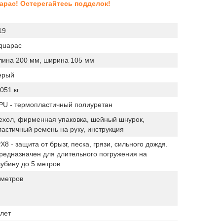
pac! Остерегайтесь подделок!
19
quapac
лина 200 мм, ширина 105 мм
ерый
.051 кг
PU - термопластичный полиуретан
ехол, фирменная упаковка, шейный шнурок,
ластичный ремень на руку, инструкция
PX8 - защита от брызг, песка, грязи, сильного дождя.
редназначен для длительного погружения на
лубину до 5 метров
 метров
 лет