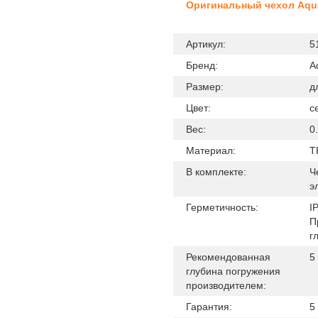
Оригинальный чехол Aqua
Артикул:
5
Бренд:
A
Размер:
д
Цвет:
с
Вес:
0
Материал:
T
В комплекте:
Ч
э
Герметичность:
I
П
г
Рекомендованная
5
глубина погружения
производителем:
Гарантия:
5