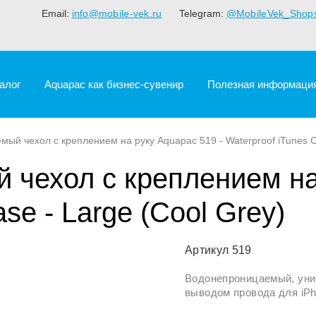
Email:
info@mobile-vek.ru
Telegram:
@MobileVek_Shop
алог
Aquapac как бизнес-сувенир
Полезная информаци
ый чехол с креплением на руку Aquapac 519 - Waterproof iTunes Ca
чехол с креплением на 
se - Large (Cool Grey)
Артикул 519
Водонепроницаемый, уни
выводом провода для iPh