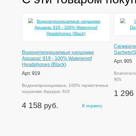
Силикагел
Водонепроницаемые наушники
Sachets(Si
Aquapac 919 - 100% Waterproof
Арт. 905
Headphones (Black)
Арт. 919
Влагопогл
905
Водонепроницаемые, 100% герметичные
1 296
наушники Aquapac 919
4 158
руб.
В корзину