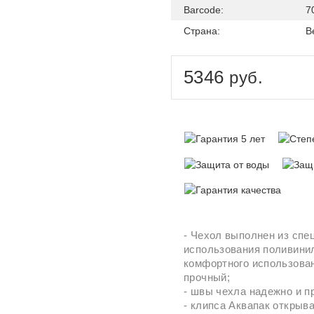
Barcode:
7
Страна:
В
5346
руб.
- Чехол выполнен из спе
использования поливинил
комфортного использован
прочный;
- швы чехла надежно и п
- клипса Аквапак открыв