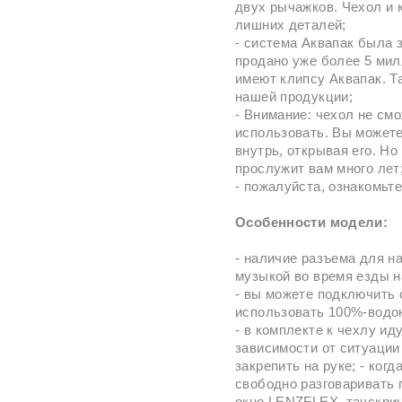
двух рычажков. Чехол и 
лишних деталей;
- система Аквапак была 
продано уже более 5 мил
имеют клипсу Аквапак. Т
нашей продукции;
- Внимание: чехол не см
использовать. Вы можете
внутрь, открывая его. Н
прослужит вам много лет
- пожалуйста, ознакомьте
Особенности модели:
- наличие разъема для н
музыкой во время езды н
- вы можете подключить 
использовать 100%-водо
- в комплекте к чехлу ид
зависимости от ситуации
закрепить на руке; - ког
свободно разговаривать 
окно LENZFLEX, тачскрин