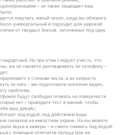
водонепроницаем – он также защищает ваш
 пыли;
ридется покупать новый чехол, когда вы обновите
Чехол универсальный и подходит для широкой
тличие от твердых боксов, заточенных под одну
стандартный. Но при этом следует учесть, что
ны, вы не сможете разговаривать по телефону –
дет.
прилипают» к стенкам чехла, и их непросто
нуть из него – мы подготовили полезное видео,
эту проблему;
тфонов будут свободно плавать на поверхности
оторые нет – проведите тест в ванной, чтобы
себя ваш девайс;
аботают под водой, под действием воды
чи сигналов на емкостном экране. Но вы можете
троля звука и камеры – и смело снимать под водой!
ьца с помощью отпечатка пальца (как на