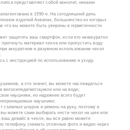
клипса представляют собой монолит, никаких
запатентована в 1990-е. На сегодняшний день
лионов изделий Аквапак, большинство из которых
ак что вы можете быть уверены в герметичности
ожет защитить ваш смартфон, если его неаккуратно
 проткнуть материал чехла или пропустить воду
о при аккуратном и разумном использовании чехол
;
сь с инструкцией по использованию и уходу.
аушников, а это значит, вы можете наслаждаться
а велосипеде/мотоцикле или на воде;
свои наушники, но надежнее всего будет
непроницаемые наушники;
ут съемные шнурок и ремень на руку, поэтому в
 вы можете сами выбирать нести чехол на шее или
да ваш девайс в чехле, вы все равно можете
по телефону, снимать отличные фото и видео через
 также работает в обычном режиме;