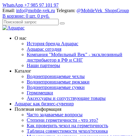
WhatsApp +7 985 97 101 97
Email:
info@mobile-vek.ru
Telegram:
@MobileVek_ShopsGroup
В корзине:
0
шт.
0
руб.
О нас
История бренда Aquapac
Aquapac cегодня
Компания "Мобильный Век" - эксклюзивный
дистрибьютор в РФ и СНГ
Наши партнеры
Каталог
Водонепроницаемые чехлы
Водонепроницаемые рюкзаки
Водонепроницаемые сумки
Гермомешки
Аксессуары и сопутствующие товары
Aquapac как бизнес-сувенир
Полезная информация
Часто задаваемые вопросы
Степени герметичности - что это?
Как проверить чехол на герметичность
Таблица совместимости чехол/техника