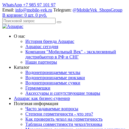
WhatsApp +7 985 97 101 97
Email:
info@mobile-vek.ru
Telegram:
@MobileVek_ShopsGroup
В корзине:
0
шт.
0
руб.
О нас
История бренда Aquapac
Aquapac cегодня
Компания "Мобильный Век" - эксклюзивный
дистрибьютор в РФ и СНГ
Наши партнеры
Каталог
Водонепроницаемые чехлы
Водонепроницаемые рюкзаки
Водонепроницаемые сумки
Гермомешки
Аксессуары и сопутствующие товары
Aquapac как бизнес-сувенир
Полезная информация
Часто задаваемые вопросы
Степени герметичности - что это?
Как проверить чехол на герметичность
Таблица совместимости чехол/техника