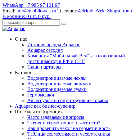
WhatsApp +7 985 97 101 97
Email:
info@mobile-vek.ru
Telegram:
@MobileVek_ShopsGroup
В корзине:
0
шт.
0
руб.
О нас
История бренда Aquapac
Aquapac cегодня
Компания "Мобильный Век" - эксклюзивный
дистрибьютор в РФ и СНГ
Наши партнеры
Каталог
Водонепроницаемые чехлы
Водонепроницаемые рюкзаки
Водонепроницаемые сумки
Гермомешки
Аксессуары и сопутствующие товары
Aquapac как бизнес-сувенир
Полезная информация
Часто задаваемые вопросы
Степени герметичности - что это?
Как проверить чехол на герметичность
Таблица совместимости чехол/техника