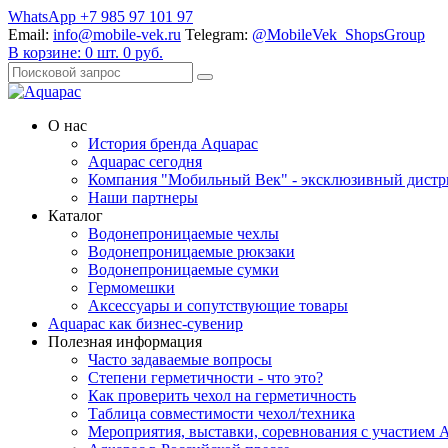
WhatsApp +7 985 97 101 97
Email:
info@mobile-vek.ru
Telegram:
@MobileVek_ShopsGroup
В корзине:
0
шт.
0
руб.
О нас
История бренда Aquapac
Aquapac cегодня
Компания "Мобильный Век" - эксклюзивный дистр
Наши партнеры
Каталог
Водонепроницаемые чехлы
Водонепроницаемые рюкзаки
Водонепроницаемые сумки
Гермомешки
Аксессуары и сопутствующие товары
Aquapac как бизнес-сувенир
Полезная информация
Часто задаваемые вопросы
Степени герметичности - что это?
Как проверить чехол на герметичность
Таблица совместимости чехол/техника
Мероприятия, выставки, соревнования с участием 