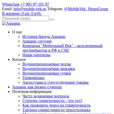
WhatsApp +7 985 97 101 97
Email:
info@mobile-vek.ru
Telegram:
@MobileVek_ShopsGroup
В корзине:
0
шт.
0
руб.
О нас
История бренда Aquapac
Aquapac cегодня
Компания "Мобильный Век" - эксклюзивный
дистрибьютор в РФ и СНГ
Наши партнеры
Каталог
Водонепроницаемые чехлы
Водонепроницаемые рюкзаки
Водонепроницаемые сумки
Гермомешки
Аксессуары и сопутствующие товары
Aquapac как бизнес-сувенир
Полезная информация
Часто задаваемые вопросы
Степени герметичности - что это?
Как проверить чехол на герметичность
Таблица совместимости чехол/техника