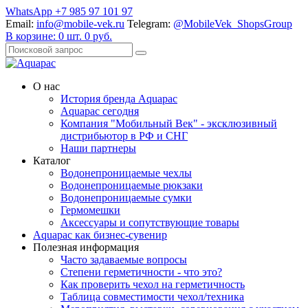
WhatsApp +7 985 97 101 97
Email:
info@mobile-vek.ru
Telegram:
@MobileVek_ShopsGroup
В корзине:
0
шт.
0
руб.
О нас
История бренда Aquapac
Aquapac cегодня
Компания "Мобильный Век" - эксклюзивный
дистрибьютор в РФ и СНГ
Наши партнеры
Каталог
Водонепроницаемые чехлы
Водонепроницаемые рюкзаки
Водонепроницаемые сумки
Гермомешки
Аксессуары и сопутствующие товары
Aquapac как бизнес-сувенир
Полезная информация
Часто задаваемые вопросы
Степени герметичности - что это?
Как проверить чехол на герметичность
Таблица совместимости чехол/техника