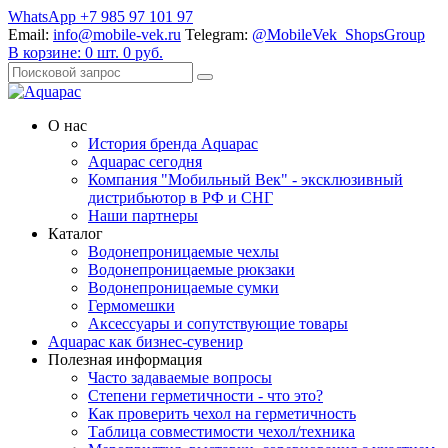
WhatsApp +7 985 97 101 97
Email:
info@mobile-vek.ru
Telegram:
@MobileVek_ShopsGroup
В корзине:
0
шт.
0
руб.
О нас
История бренда Aquapac
Aquapac cегодня
Компания "Мобильный Век" - эксклюзивный
дистрибьютор в РФ и СНГ
Наши партнеры
Каталог
Водонепроницаемые чехлы
Водонепроницаемые рюкзаки
Водонепроницаемые сумки
Гермомешки
Аксессуары и сопутствующие товары
Aquapac как бизнес-сувенир
Полезная информация
Часто задаваемые вопросы
Степени герметичности - что это?
Как проверить чехол на герметичность
Таблица совместимости чехол/техника