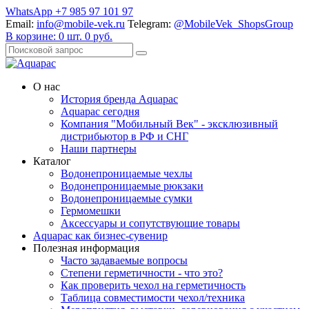
WhatsApp +7 985 97 101 97
Email:
info@mobile-vek.ru
Telegram:
@MobileVek_ShopsGroup
В корзине:
0
шт.
0
руб.
О нас
История бренда Aquapac
Aquapac cегодня
Компания "Мобильный Век" - эксклюзивный
дистрибьютор в РФ и СНГ
Наши партнеры
Каталог
Водонепроницаемые чехлы
Водонепроницаемые рюкзаки
Водонепроницаемые сумки
Гермомешки
Аксессуары и сопутствующие товары
Aquapac как бизнес-сувенир
Полезная информация
Часто задаваемые вопросы
Степени герметичности - что это?
Как проверить чехол на герметичность
Таблица совместимости чехол/техника