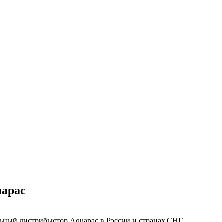
uapac
ьный дистрибьютор Aquapac в России и странах СНГ