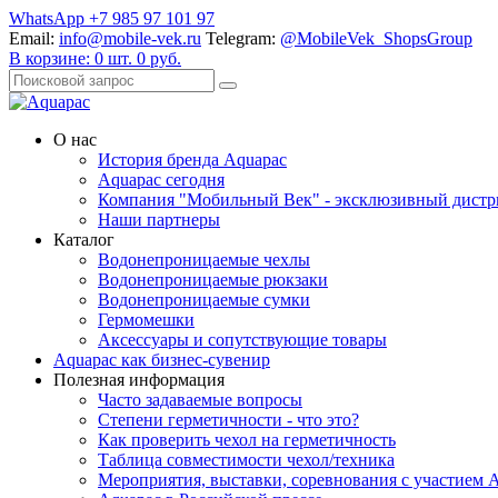
WhatsApp +7 985 97 101 97
Email:
info@mobile-vek.ru
Telegram:
@MobileVek_ShopsGroup
В корзине:
0
шт.
0
руб.
О нас
История бренда Aquapac
Aquapac cегодня
Компания "Мобильный Век" - эксклюзивный дистр
Наши партнеры
Каталог
Водонепроницаемые чехлы
Водонепроницаемые рюкзаки
Водонепроницаемые сумки
Гермомешки
Аксессуары и сопутствующие товары
Aquapac как бизнес-сувенир
Полезная информация
Часто задаваемые вопросы
Степени герметичности - что это?
Как проверить чехол на герметичность
Таблица совместимости чехол/техника
Мероприятия, выставки, соревнования с участием 