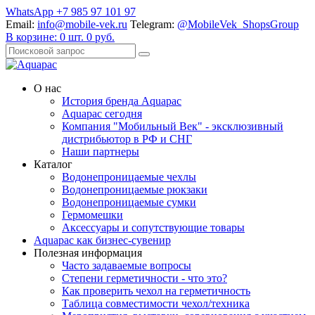
WhatsApp +7 985 97 101 97
Email:
info@mobile-vek.ru
Telegram:
@MobileVek_ShopsGroup
В корзине:
0
шт.
0
руб.
О нас
История бренда Aquapac
Aquapac cегодня
Компания "Мобильный Век" - эксклюзивный
дистрибьютор в РФ и СНГ
Наши партнеры
Каталог
Водонепроницаемые чехлы
Водонепроницаемые рюкзаки
Водонепроницаемые сумки
Гермомешки
Аксессуары и сопутствующие товары
Aquapac как бизнес-сувенир
Полезная информация
Часто задаваемые вопросы
Степени герметичности - что это?
Как проверить чехол на герметичность
Таблица совместимости чехол/техника