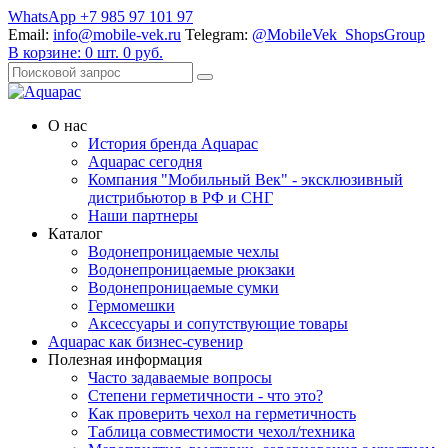
WhatsApp +7 985 97 101 97
Email:
info@mobile-vek.ru
Telegram:
@MobileVek_ShopsGroup
В корзине:
0
шт.
0
руб.
О нас
История бренда Aquapac
Aquapac cегодня
Компания "Мобильный Век" - эксклюзивный
дистрибьютор в РФ и СНГ
Наши партнеры
Каталог
Водонепроницаемые чехлы
Водонепроницаемые рюкзаки
Водонепроницаемые сумки
Гермомешки
Аксессуары и сопутствующие товары
Aquapac как бизнес-сувенир
Полезная информация
Часто задаваемые вопросы
Степени герметичности - что это?
Как проверить чехол на герметичность
Таблица совместимости чехол/техника