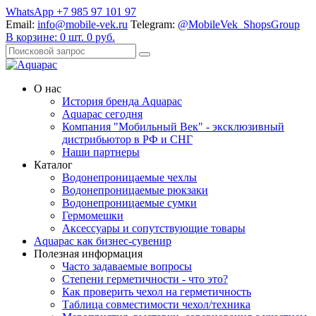
WhatsApp +7 985 97 101 97
Email:
info@mobile-vek.ru
Telegram:
@MobileVek_ShopsGroup
В корзине:
0
шт.
0
руб.
О нас
История бренда Aquapac
Aquapac cегодня
Компания "Мобильный Век" - эксклюзивный
дистрибьютор в РФ и СНГ
Наши партнеры
Каталог
Водонепроницаемые чехлы
Водонепроницаемые рюкзаки
Водонепроницаемые сумки
Гермомешки
Аксессуары и сопутствующие товары
Aquapac как бизнес-сувенир
Полезная информация
Часто задаваемые вопросы
Степени герметичности - что это?
Как проверить чехол на герметичность
Таблица совместимости чехол/техника