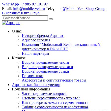
WhatsApp +7 985 97 101 97
Email:
info@mobile-vek.ru
Telegram:
@MobileVek_ShopsGroup
В корзине:
0
шт.
0
руб.
О нас
История бренда Aquapac
Aquapac cегодня
Компания "Мобильный Век" - эксклюзивный
дистрибьютор в РФ и СНГ
Наши партнеры
Каталог
Водонепроницаемые чехлы
Водонепроницаемые рюкзаки
Водонепроницаемые сумки
Гермомешки
Аксессуары и сопутствующие товары
Aquapac как бизнес-сувенир
Полезная информация
Часто задаваемые вопросы
Степени герметичности - что это?
Как проверить чехол на герметичность
Таблица совместимости чехол/техника