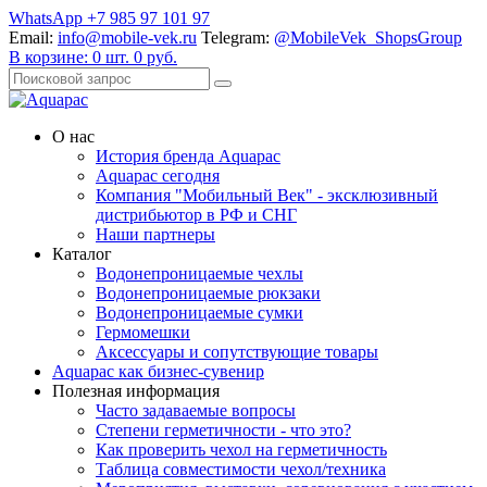
WhatsApp +7 985 97 101 97
Email:
info@mobile-vek.ru
Telegram:
@MobileVek_ShopsGroup
В корзине:
0
шт.
0
руб.
О нас
История бренда Aquapac
Aquapac cегодня
Компания "Мобильный Век" - эксклюзивный
дистрибьютор в РФ и СНГ
Наши партнеры
Каталог
Водонепроницаемые чехлы
Водонепроницаемые рюкзаки
Водонепроницаемые сумки
Гермомешки
Аксессуары и сопутствующие товары
Aquapac как бизнес-сувенир
Полезная информация
Часто задаваемые вопросы
Степени герметичности - что это?
Как проверить чехол на герметичность
Таблица совместимости чехол/техника