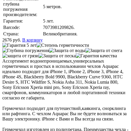
глубина
5 метров.
погружения
производителем:
Гарантия:
5 лет.
Barcode:
7073981209826.
Страна:
Великобритания.
2676
руб.
В корзину
Ассортимент водонепроницаемых,универсальных
герметичных и простых в использовании чехлов Aquapac
идеально подходит для iPhone 1, iPhone 2, iPhone 3, iPhone 4,
iPhone 4S, Blackberry Bold 9900, Blackberry Curve 9360, HTC
Desire S, HTC Wildfire S, Nokia Asha 311, Nokia Lumia 800,
Sony Ericsson Xperia mini pro, Sony Ericsson Xperia ray,
смартфонов, коммуникаторов и любой портативной техники
согласно ее габарита.
Гермочехол подходит для путешествий,каякинга, снорклинга
или рафтинга. С чехлом Aquapac Вы не будете волноваться за
Вашу электронику. iPhone с Вами и Вы всегда на связи.
Гермочехол изготовлен из полиуретана. Преимущества чехла -