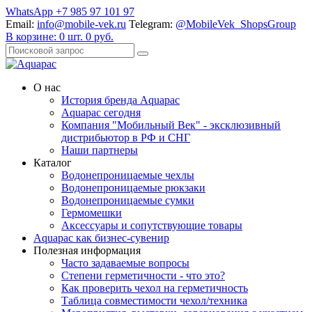
WhatsApp +7 985 97 101 97
Email:
info@mobile-vek.ru
Telegram:
@MobileVek_ShopsGroup
В корзине:
0
шт.
0
руб.
О нас
История бренда Aquapac
Aquapac cегодня
Компания "Мобильный Век" - эксклюзивный
дистрибьютор в РФ и СНГ
Наши партнеры
Каталог
Водонепроницаемые чехлы
Водонепроницаемые рюкзаки
Водонепроницаемые сумки
Гермомешки
Аксессуары и сопутствующие товары
Aquapac как бизнес-сувенир
Полезная информация
Часто задаваемые вопросы
Степени герметичности - что это?
Как проверить чехол на герметичность
Таблица совместимости чехол/техника