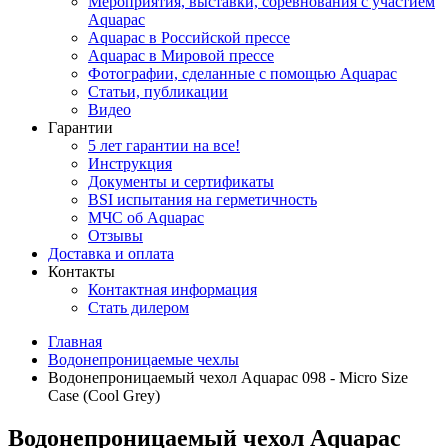
Мероприятия, выставки, соревнования с участием
Aquapac
Aquapac в Российской прессе
Aquapac в Мировой прессе
Фотографии, сделанные с помощью Aquapac
Статьи, публикации
Видео
Гарантии
5 лет гарантии на все!
Инструкция
Документы и сертификаты
BSI испытания на герметичность
МЧС об Aquapac
Отзывы
Доставка и оплата
Контакты
Контактная информация
Стать дилером
Главная
Водонепроницаемые чехлы
Водонепроницаемый чехол Aquapac 098 - Micro Size
Case (Cool Grey)
Водонепроницаемый чехол Aquapac