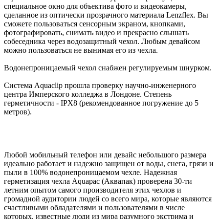
специальное окно для объектива фото и видеокамеры,
сделанное из оптически прозрачного материала Lenzflex. Вы
сможете пользоваться сенсорным экраном, кнопками,
фотографировать, снимать видео и прекрасно слышать
собеседника через водозащитный чехол. Любым девайсом
можно пользоваться не вынимая его из чехла.
Водонепроницаемый чехол снабжен регулируемым шнурком.
Система Aquaclip прошла проверку научно-инженерного
центра Имперского колледжа в Лондоне. Степень
герметичности - IPX8 (рекомендованное погружение до 5
метров).
Любой мобильный телефон или девайс небольшого размера
идеально работает и надежно защищен от воды, снега, грязи и
пыли в 100% водонепроницаемом чехле. Надежная
герметизация чехла Aquapac (Аквапак) проверена 30-ти
летним опытом самого производителя этих чехлов и
громадной аудитории людей со всего мира, которые являются
счастливыми обладателями и пользователями в числе
которых, известные люди из мира разумного экстрима и