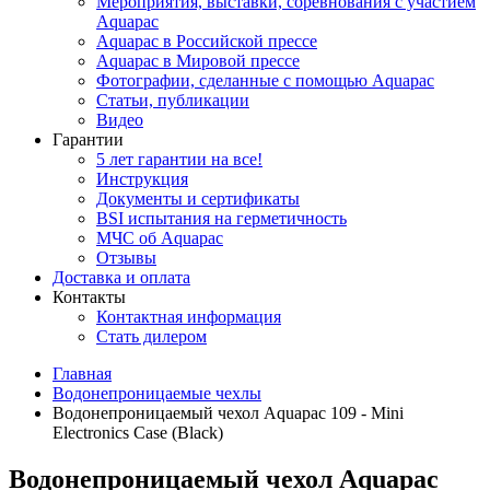
Мероприятия, выставки, соревнования с участием
Aquapac
Aquapac в Российской прессе
Aquapac в Мировой прессе
Фотографии, сделанные с помощью Aquapac
Статьи, публикации
Видео
Гарантии
5 лет гарантии на все!
Инструкция
Документы и сертификаты
BSI испытания на герметичность
МЧС об Aquapac
Отзывы
Доставка и оплата
Контакты
Контактная информация
Стать дилером
Главная
Водонепроницаемые чехлы
Водонепроницаемый чехол Aquapac 109 - Mini
Electronics Case (Black)
Водонепроницаемый чехол Aquapac