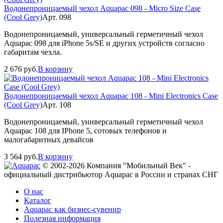
Водонепроницаемый чехол Aquapac 098 - Micro Size Case
(Cool Grey)
Арт. 098
Водонепроницаемый, универсальный герметичный чехол
Aquapac 098 для iPhone 5s/SE и других устройств согласно
габаритам чехла.
2 676
руб.
В корзину
Водонепроницаемый чехол Aquapac 108 - Mini Electronics Case
(Cool Grey)
Арт. 108
Водонепроницаемый, универсальный герметичный чехол
Aquapac 108 для IPhone 5, сотовых телефонов и
малогабаритных девайсов
3 564
руб.
В корзину
© 2002-2026 Компания "Мобильный Век" -
официальный дистрибьютор Aquapac в России и странах СНГ
О нас
Каталог
Aquapac как бизнес-сувенир
Полезная информация