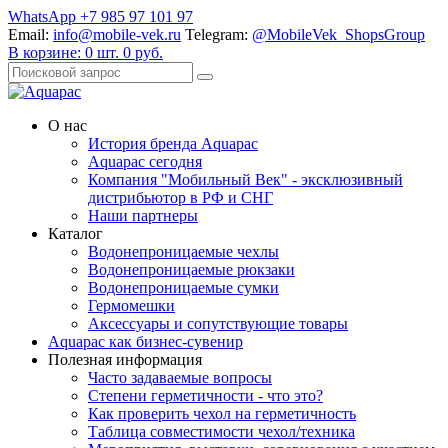
WhatsApp +7 985 97 101 97
Email:
info@mobile-vek.ru
Telegram:
@MobileVek_ShopsGroup
В корзине:
0
шт.
0
руб.
О нас
История бренда Aquapac
Aquapac cегодня
Компания "Мобильный Век" - эксклюзивный
дистрибьютор в РФ и СНГ
Наши партнеры
Каталог
Водонепроницаемые чехлы
Водонепроницаемые рюкзаки
Водонепроницаемые сумки
Гермомешки
Аксессуары и сопутствующие товары
Aquapac как бизнес-сувенир
Полезная информация
Часто задаваемые вопросы
Степени герметичности - что это?
Как проверить чехол на герметичность
Таблица совместимости чехол/техника