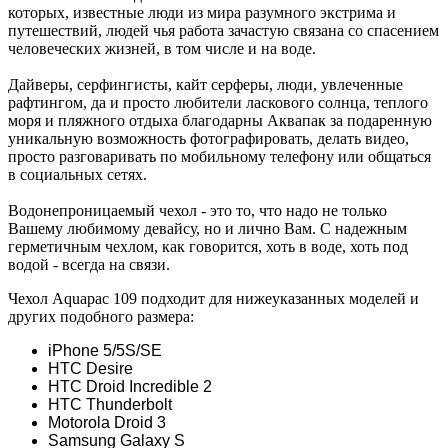
которых, известные люди из мира разумного экстрима и
путешествий, людей чья работа зачастую связана со спасением
человеческих жизней, в том числе и на воде.
Дайверы, серфингисты, кайт серферы, люди, увлеченные
рафтингом, да и просто любители ласкового солнца, теплого
моря и пляжного отдыха благодарны Аквапак за подаренную
уникальную возможность фотографировать, делать видео,
просто разговаривать по мобильному телефону или общаться
в социальных сетях.
Водонепроницаемый чехол - это то, что надо не только
Вашему любимому девайсу, но и лично Вам. С надежным
герметичным чехлом, как говорится, хоть в воде, хоть под
водой - всегда на связи.
Чехол Aquapac 109 подходит для нижеуказанных моделей и
других подобного размера:
iPhone 5/5S/SE
HTC Desire
HTC Droid Incredible 2
HTC Thunderbolt
Motorola Droid 3
Samsung Galaxy S