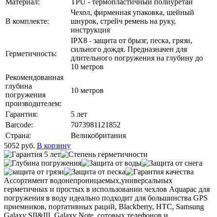
Материал:
TPU - термопластичный полиуретан
Чехол, фирменная упаковка, шейный
В комплекте:
шнурок, стрейч ремень на руку,
инструкция
IPX8 - защита от брызг, песка, грязи,
сильного дождя. Предназначен для
Герметичность:
длительного погружения на глубину до
10 метров
Рекомендованная
глубина
10 метров
погружения
производителем:
Гарантия:
5 лет
Barcode:
7073981121852
Страна:
Великобритания
5052
руб.
В корзину
Ассортимент водонепроницаемых,универсальных
герметичных и простых в использовании чехлов Aquapac для
погружения в воду идеально подходит для большинства GPS
приемников, портативных раций, Blackberry, HTC, Samsung
Galaxy SII&III, Galaxy Note, сотовых телефонов и