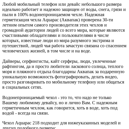
Любой мобильный телефон или девайс небольшого размера
идеально работает и надежно защищен от воды, снега, грязи и
пыли в 100% водонепроницаемом чехле. Надежная
герметизация чехла Aquapac (Аквапак) проверена 30-ти
летним опытом самого производителя этих чехлов и
громадной аудитории людей со всего мира, которые являются
счастливыми обладателями и пользователями в числе
которых, известные люди из мира разумного экстрима и
путешествий, людей чья работа зачастую связана со спасением
человеческих жизней, в том числе и на воде.
Дайверы, серфингисты, кайт серферы, люди, увлеченные
рафтингом, да и просто любители ласкового солнца, теплого
моря и пляжного отдыха благодарны Аквапак за подаренную
уникальную возможность фотографировать, делать видео,
просто разговаривать по мобильному телефону или общаться
в социальных сетях.
Водонепроницаемый чехол - это то, что надо не только
Вашему любимому девайсу, но и лично Вам. С надежным
герметичным чехлом, как говорится, хоть в воде, хоть под
водой - всегда на связи.
Чехол Aquapac 218 подходит для нижеуказанных моделей и
других подобного размера: