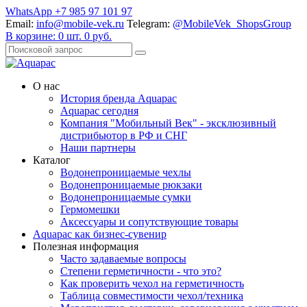
WhatsApp +7 985 97 101 97
Email:
info@mobile-vek.ru
Telegram:
@MobileVek_ShopsGroup
В корзине:
0
шт.
0
руб.
О нас
История бренда Aquapac
Aquapac cегодня
Компания "Мобильный Век" - эксклюзивный
дистрибьютор в РФ и СНГ
Наши партнеры
Каталог
Водонепроницаемые чехлы
Водонепроницаемые рюкзаки
Водонепроницаемые сумки
Гермомешки
Аксессуары и сопутствующие товары
Aquapac как бизнес-сувенир
Полезная информация
Часто задаваемые вопросы
Степени герметичности - что это?
Как проверить чехол на герметичность
Таблица совместимости чехол/техника