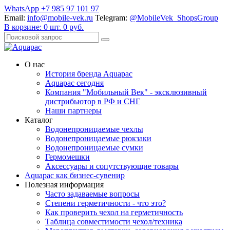
WhatsApp +7 985 97 101 97
Email:
info@mobile-vek.ru
Telegram:
@MobileVek_ShopsGroup
В корзине:
0
шт.
0
руб.
О нас
История бренда Aquapac
Aquapac cегодня
Компания "Мобильный Век" - эксклюзивный
дистрибьютор в РФ и СНГ
Наши партнеры
Каталог
Водонепроницаемые чехлы
Водонепроницаемые рюкзаки
Водонепроницаемые сумки
Гермомешки
Аксессуары и сопутствующие товары
Aquapac как бизнес-сувенир
Полезная информация
Часто задаваемые вопросы
Степени герметичности - что это?
Как проверить чехол на герметичность
Таблица совместимости чехол/техника