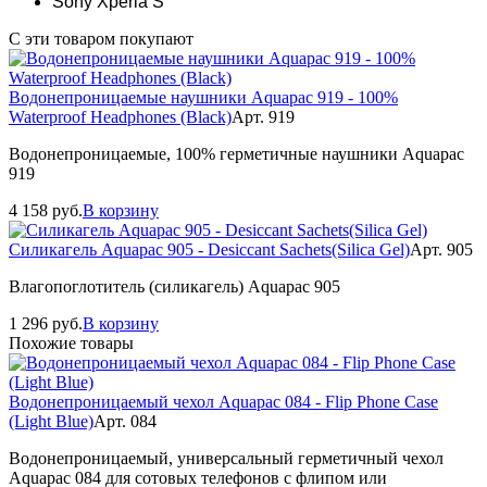
Sony Xperia S
С эти товаром покупают
Водонепроницаемые наушники Aquapac 919 - 100%
Waterproof Headphones (Black)
Арт. 919
Водонепроницаемые, 100% герметичные наушники Aquapac
919
4 158
руб.
В корзину
Силикагель Aquapac 905 - Desiccant Sachets(Silica Gel)
Арт. 905
Влагопоглотитель (силикагель) Aquapac 905
1 296
руб.
В корзину
Похожие товары
Водонепроницаемый чехол Aquapac 084 - Flip Phone Case
(Light Blue)
Арт. 084
Водонепроницаемый, универсальный герметичный чехол
Aquapac 084 для сотовых телефонов с флипом или