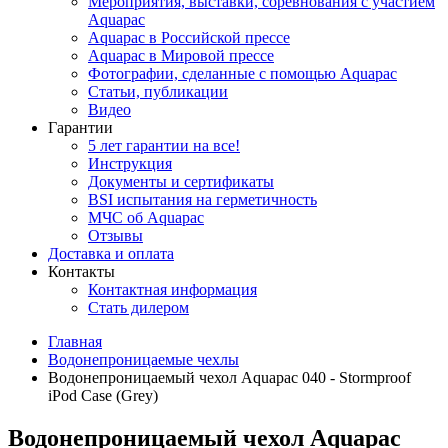
Мероприятия, выставки, соревнования с участием
Aquapac
Aquapac в Российской прессе
Aquapac в Мировой прессе
Фотографии, сделанные с помощью Aquapac
Статьи, публикации
Видео
Гарантии
5 лет гарантии на все!
Инструкция
Документы и сертификаты
BSI испытания на герметичность
МЧС об Aquapac
Отзывы
Доставка и оплата
Контакты
Контактная информация
Стать дилером
Главная
Водонепроницаемые чехлы
Водонепроницаемый чехол Aquapac 040 - Stormproof
iPod Case (Grey)
Водонепроницаемый чехол Aquapac