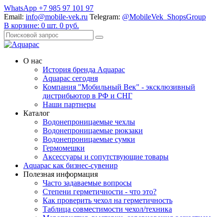
WhatsApp +7 985 97 101 97
Email:
info@mobile-vek.ru
Telegram:
@MobileVek_ShopsGroup
В корзине:
0
шт.
0
руб.
О нас
История бренда Aquapac
Aquapac cегодня
Компания "Мобильный Век" - эксклюзивный
дистрибьютор в РФ и СНГ
Наши партнеры
Каталог
Водонепроницаемые чехлы
Водонепроницаемые рюкзаки
Водонепроницаемые сумки
Гермомешки
Аксессуары и сопутствующие товары
Aquapac как бизнес-сувенир
Полезная информация
Часто задаваемые вопросы
Степени герметичности - что это?
Как проверить чехол на герметичность
Таблица совместимости чехол/техника