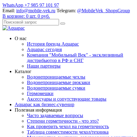
WhatsApp +7 985 97 101 97
Email:
info@mobile-vek.ru
Telegram:
@MobileVek_ShopsGroup
В корзине:
0
шт.
0
руб.
О нас
История бренда Aquapac
Aquapac cегодня
Компания "Мобильный Век" - эксклюзивный
дистрибьютор в РФ и СНГ
Наши партнеры
Каталог
Водонепроницаемые чехлы
Водонепроницаемые рюкзаки
Водонепроницаемые сумки
Гермомешки
Аксессуары и сопутствующие товары
Aquapac как бизнес-сувенир
Полезная информация
Часто задаваемые вопросы
Степени герметичности - что это?
Как проверить чехол на герметичность
Таблица совместимости чехол/техника