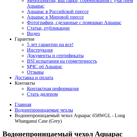
Мероприятия, выставки, соревнования с участием
Aquapac
Aquapac в Российской прессе
Aquapac в Мировой прессе
Фотографии, сделанные с помощью Aquapac
Статьи, публикации
Видео
Гарантии
5 лет гарантии на все!
Инструкция
Документы и сертификаты
BSI испытания на герметичность
МЧС об Aquapac
Отзывы
Доставка и оплата
Контакты
Контактная информация
Стать дилером
Главная
Водонепроницаемые чехлы
Водонепроницаемый чехол Aquapac 658WGL - Long
Whanganui Case (Grey)
Водонепроницаемый чехол Aquapac