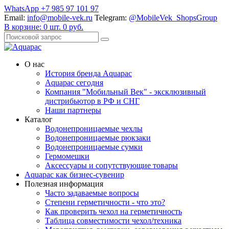
WhatsApp +7 985 97 101 97
Email:
info@mobile-vek.ru
Telegram:
@MobileVek_ShopsGroup
В корзине:
0
шт.
0
руб.
О нас
История бренда Aquapac
Aquapac cегодня
Компания "Мобильный Век" - эксклюзивный
дистрибьютор в РФ и СНГ
Наши партнеры
Каталог
Водонепроницаемые чехлы
Водонепроницаемые рюкзаки
Водонепроницаемые сумки
Гермомешки
Аксессуары и сопутствующие товары
Aquapac как бизнес-сувенир
Полезная информация
Часто задаваемые вопросы
Степени герметичности - что это?
Как проверить чехол на герметичность
Таблица совместимости чехол/техника