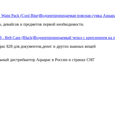
Водонепроницаемая поясная сумка Aquapac 
, девайсов и предметов первой необходимости.
Водонепроницаемый чехол с креплением на поя
pac 828 для документов,денег и других важных вещей
ьный дистрибьютор Aquapac в России и странах СНГ