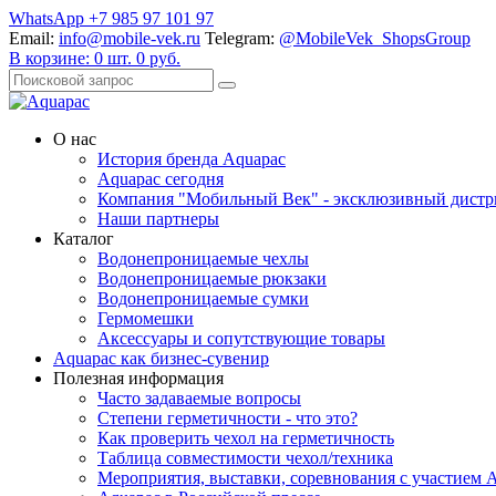
WhatsApp +7 985 97 101 97
Email:
info@mobile-vek.ru
Telegram:
@MobileVek_ShopsGroup
В корзине:
0
шт.
0
руб.
О нас
История бренда Aquapac
Aquapac cегодня
Компания "Мобильный Век" - эксклюзивный дистр
Наши партнеры
Каталог
Водонепроницаемые чехлы
Водонепроницаемые рюкзаки
Водонепроницаемые сумки
Гермомешки
Аксессуары и сопутствующие товары
Aquapac как бизнес-сувенир
Полезная информация
Часто задаваемые вопросы
Степени герметичности - что это?
Как проверить чехол на герметичность
Таблица совместимости чехол/техника
Мероприятия, выставки, соревнования с участием 