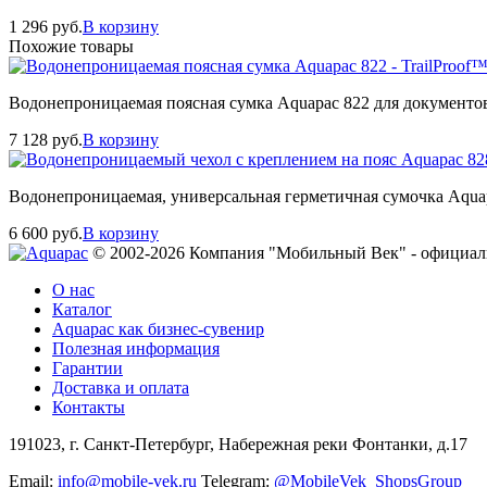
1 296
руб.
В корзину
Похожие товары
Водонепроницаемая поясная сумка Aquapac 822 для документов
7 128
руб.
В корзину
Водонепроницаемая, универсальная герметичная сумочка Aqua
6 600
руб.
В корзину
© 2002-2026 Компания "Мобильный Век" - официал
О нас
Каталог
Aquapac как бизнес-сувенир
Полезная информация
Гарантии
Доставка и оплата
Контакты
191023, г. Санкт-Петербург, Набережная реки Фонтанки, д.17
Email:
info@mobile-vek.ru
Telegram:
@MobileVek_ShopsGroup