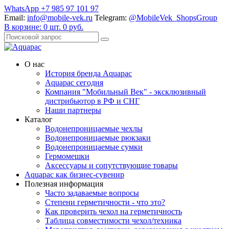
WhatsApp +7 985 97 101 97
Email:
info@mobile-vek.ru
Telegram:
@MobileVek_ShopsGroup
В корзине:
0
шт.
0
руб.
О нас
История бренда Aquapac
Aquapac cегодня
Компания "Мобильный Век" - эксклюзивный
дистрибьютор в РФ и СНГ
Наши партнеры
Каталог
Водонепроницаемые чехлы
Водонепроницаемые рюкзаки
Водонепроницаемые сумки
Гермомешки
Аксессуары и сопутствующие товары
Aquapac как бизнес-сувенир
Полезная информация
Часто задаваемые вопросы
Степени герметичности - что это?
Как проверить чехол на герметичность
Таблица совместимости чехол/техника