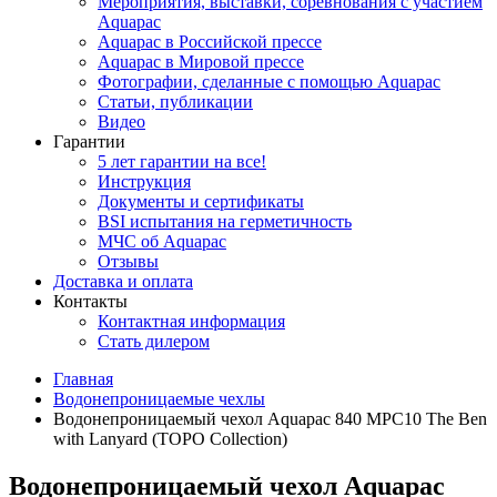
Мероприятия, выставки, соревнования с участием
Aquapac
Aquapac в Российской прессе
Aquapac в Мировой прессе
Фотографии, сделанные с помощью Aquapac
Статьи, публикации
Видео
Гарантии
5 лет гарантии на все!
Инструкция
Документы и сертификаты
BSI испытания на герметичность
МЧС об Aquapac
Отзывы
Доставка и оплата
Контакты
Контактная информация
Стать дилером
Главная
Водонепроницаемые чехлы
Водонепроницаемый чехол Aquapac 840 MPC10 The Ben
with Lanyard (TOPO Collection)
Водонепроницаемый чехол Aquapac