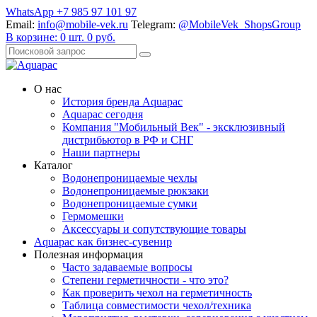
WhatsApp +7 985 97 101 97
Email:
info@mobile-vek.ru
Telegram:
@MobileVek_ShopsGroup
В корзине:
0
шт.
0
руб.
О нас
История бренда Aquapac
Aquapac cегодня
Компания "Мобильный Век" - эксклюзивный
дистрибьютор в РФ и СНГ
Наши партнеры
Каталог
Водонепроницаемые чехлы
Водонепроницаемые рюкзаки
Водонепроницаемые сумки
Гермомешки
Аксессуары и сопутствующие товары
Aquapac как бизнес-сувенир
Полезная информация
Часто задаваемые вопросы
Степени герметичности - что это?
Как проверить чехол на герметичность
Таблица совместимости чехол/техника