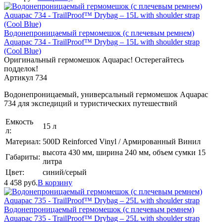
Водонепроницаемый гермомешок (с плечевым ремнем)
Aquapac 734 - TrailProof™ Drybag – 15L with shoulder strap
(Cool Blue)
Оригинальный гермомешок Aquapac! Остерегайтесь
подделок!
Артикул 734
Водонепроницаемый, универсальный гермомешок Aquapac
734 для экспедиций и туристических путешествий
Емкость
15 л
л:
Материал:
500D Reinforced Vinyl / Армированный Винил
высота 430 мм, ширина 240 мм, объем сумки 15
Габариты:
литра
Цвет:
синий/серый
4 458
руб.
В корзину
Водонепроницаемый гермомешок (с плечевым ремнем)
Aquapac 735 - TrailProof™ Drybag – 25L with shoulder strap