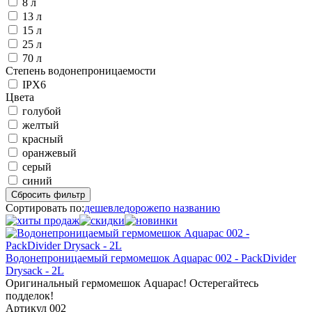
8 л
13 л
15 л
25 л
70 л
Степень водонепроницаемости
IPX6
Цвета
голубой
желтый
красный
оранжевый
серый
синий
Сбросить фильтр
Сортировать по:
дешевле
дороже
по названию
Водонепроницаемый гермомешок Aquapac 002 - PackDivider
Drysack - 2L
Оригинальный гермомешок Aquapac! Остерегайтесь
подделок!
Артикул 002