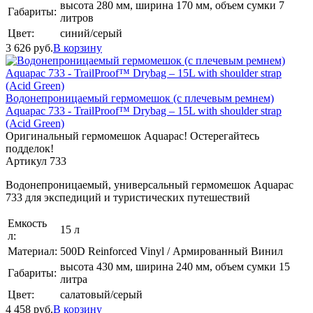
высота 280 мм, ширина 170 мм, объем сумки 7
Габариты:
литров
Цвет:
синий/серый
3 626
руб.
В корзину
Водонепроницаемый гермомешок (с плечевым ремнем)
Aquapac 733 - TrailProof™ Drybag – 15L with shoulder strap
(Acid Green)
Оригинальный гермомешок Aquapac! Остерегайтесь
подделок!
Артикул 733
Водонепроницаемый, универсальный гермомешок Aquapac
733 для экспедиций и туристических путешествий
Емкость
15 л
л:
Материал:
500D Reinforced Vinyl / Армированный Винил
высота 430 мм, ширина 240 мм, объем сумки 15
Габариты:
литра
Цвет:
салатовый/серый
4 458
руб.
В корзину