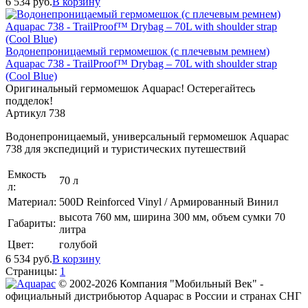
6 534
руб.
В корзину
Водонепроницаемый гермомешок (с плечевым ремнем)
Aquapac 738 - TrailProof™ Drybag – 70L with shoulder strap
(Cool Blue)
Оригинальный гермомешок Aquapac! Остерегайтесь
подделок!
Артикул 738
Водонепроницаемый, универсальный гермомешок Aquapac
738 для экспедиций и туристических путешествий
Емкость
70 л
л:
Материал:
500D Reinforced Vinyl / Армированный Винил
высота 760 мм, ширина 300 мм, объем сумки 70
Габариты:
литра
Цвет:
голубой
6 534
руб.
В корзину
Страницы:
1
© 2002-2026 Компания "Мобильный Век" -
официальный дистрибьютор Aquapac в России и странах СНГ