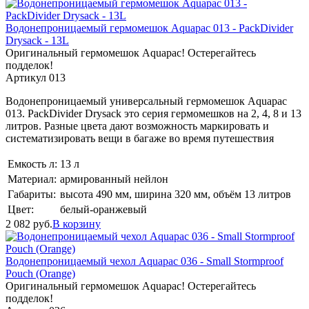
Водонепроницаемый гермомешок Aquapac 013 - PackDivider
Drysack - 13L
Оригинальный гермомешок Aquapac! Остерегайтесь
подделок!
Артикул 013
Водонепроницаемый универсальный гермомешок Aquapac
013. PackDivider Drysack это серия гермомешков на 2, 4, 8 и 13
литров. Разные цвета дают возможность маркировать и
систематизировать вещи в багаже во время путешествия
Емкость л:
13 л
Материал:
армированный нейлон
Габариты:
высота 490 мм, ширина 320 мм, объём 13 литров
Цвет:
белый-оранжевый
2 082
руб.
В корзину
Водонепроницаемый чехол Aquapac 036 - Small Stormproof
Pouch (Orange)
Оригинальный гермомешок Aquapac! Остерегайтесь
подделок!