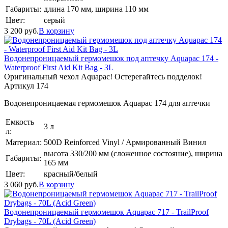
Габариты:
длина 170 мм, ширина 110 мм
Цвет:
серый
3 200
руб.
В корзину
Водонепроницаемый гермомешок под аптечку Aquapac 174 -
Waterproof First Aid Kit Bag - 3L
Оригинальный чехол Aquapac! Остерегайтесь подделок!
Артикул 174
Водонепроницаемая гермомешок Aquapac 174 для аптечки
Емкость
3 л
л:
Материал:
500D Reinforced Vinyl / Армированный Винил
высота 330/200 мм (сложенное состояние), ширина
Габариты:
165 мм
Цвет:
красный/белый
3 060
руб.
В корзину
Водонепроницаемый гермомешок Aquapac 717 - TrailProof
Drybags - 70L (Acid Green)