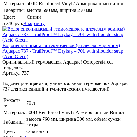
Материал:
500D Reinforced Vinyl / Армированный винил
Габариты:
высота 590 мм, ширина 250 мм
Цвет:
Синий
5 346
руб.
В корзину
Водонепроницаемый гермомешок (с плечевым ремнем)
Aquapac 737 - TrailProof™ Drybag – 70L with shoulder strap
(Acid Green)
Оригинальный гермомешок Aquapac! Остерегайтесь
подделок!
Артикул 737
Водонепроницаемый, универсальный гермомешок Aquapac
737 для экспедиций и туристических путешествий
Емкость
70 л
л:
Материал:
500D Reinforced Vinyl / Армированный Винил
высота 760 мм, ширина 300 мм, объем сумки
Габариты:
литра
Цвет:
салатовый