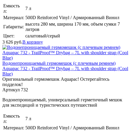
Емкость
7 л
л:
Материал:
500D Reinforced Vinyl / Армированный Винил
высота 280 мм, ширина 170 мм, объем сумки 7
Габариты:
литров
Цвет:
салатовый/серый
3 626
руб.
В корзину
Водонепроницаемый гермомешок (с плечевым ремнем)
Aquapac 732 - TrailProof™ Drybag – 7L with shoulder strap (Cool
Blue)
Оригинальный гермомешок Aquapac! Остерегайтесь
подделок!
Артикул 732
Водонепроницаемый, универсальный герметичный мешок
для экспедиций и туристических путешествий
Емкость
7 л
л:
Материал:
500D Reinforced Vinyl / Армированный Винил