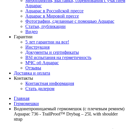
Мероприятия, выставки, соревнования с участием
Aquapac
Aquapac в Российской прессе
Aquapac в Мировой прессе
Фотографии, сделанные с помощью Aquapac
Статьи, публикации
Видео
Гарантии
5 лет гарантии на все!
Инструкция
Документы и сертификаты
BSI испытания на герметичность
МЧС об Aquapac
Отзывы
Доставка и оплата
Контакты
Контактная информация
Стать дилером
Главная
Гермомешки
Водонепроницаемый гермомешок (с плечевым ремнем)
Aquapac 736 - TrailProof™ Drybag – 25L with shoulder
strap