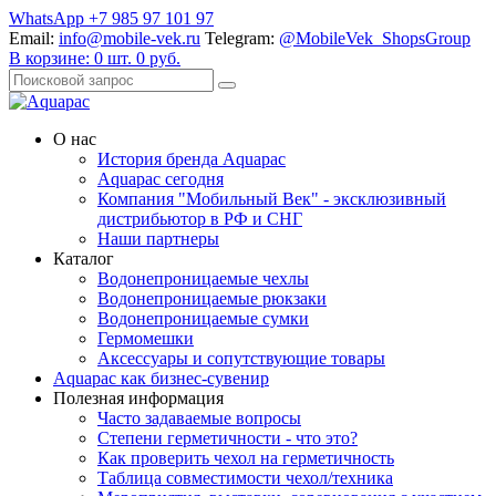
WhatsApp +7 985 97 101 97
Email:
info@mobile-vek.ru
Telegram:
@MobileVek_ShopsGroup
В корзине:
0
шт.
0
руб.
О нас
История бренда Aquapac
Aquapac cегодня
Компания "Мобильный Век" - эксклюзивный
дистрибьютор в РФ и СНГ
Наши партнеры
Каталог
Водонепроницаемые чехлы
Водонепроницаемые рюкзаки
Водонепроницаемые сумки
Гермомешки
Аксессуары и сопутствующие товары
Aquapac как бизнес-сувенир
Полезная информация
Часто задаваемые вопросы
Степени герметичности - что это?
Как проверить чехол на герметичность
Таблица совместимости чехол/техника