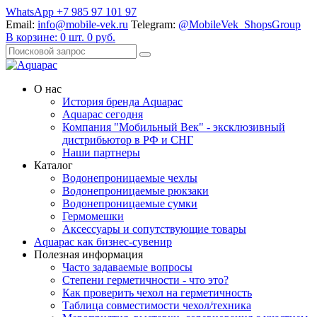
WhatsApp +7 985 97 101 97
Email:
info@mobile-vek.ru
Telegram:
@MobileVek_ShopsGroup
В корзине:
0
шт.
0
руб.
О нас
История бренда Aquapac
Aquapac cегодня
Компания "Мобильный Век" - эксклюзивный
дистрибьютор в РФ и СНГ
Наши партнеры
Каталог
Водонепроницаемые чехлы
Водонепроницаемые рюкзаки
Водонепроницаемые сумки
Гермомешки
Аксессуары и сопутствующие товары
Aquapac как бизнес-сувенир
Полезная информация
Часто задаваемые вопросы
Степени герметичности - что это?
Как проверить чехол на герметичность
Таблица совместимости чехол/техника