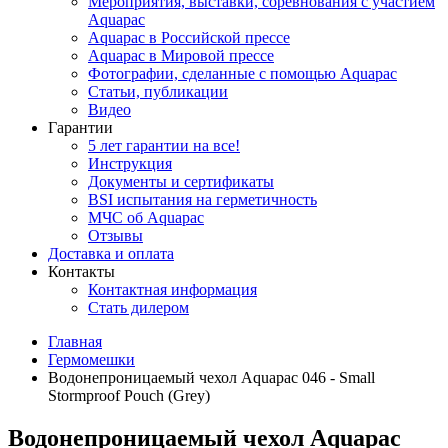
Мероприятия, выставки, соревнования с участием
Aquapac
Aquapac в Российской прессе
Aquapac в Мировой прессе
Фотографии, сделанные с помощью Aquapac
Статьи, публикации
Видео
Гарантии
5 лет гарантии на все!
Инструкция
Документы и сертификаты
BSI испытания на герметичность
МЧС об Aquapac
Отзывы
Доставка и оплата
Контакты
Контактная информация
Стать дилером
Главная
Гермомешки
Водонепроницаемый чехол Aquapac 046 - Small
Stormproof Pouch (Grey)
Водонепроницаемый чехол Aquapac