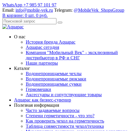
WhatsApp +7 985 97 101 97
Email:
info@mobile-vek.ru
Telegram:
@MobileVek_ShopsGroup
В корзине:
0
шт.
0
руб.
О нас
История бренда Aquapac
Aquapac cегодня
Компания "Мобильный Век" - эксклюзивный
дистрибьютор в РФ и СНГ
Наши партнеры
Каталог
Водонепроницаемые чехлы
Водонепроницаемые рюкзаки
Водонепроницаемые сумки
Гермомешки
Аксессуары и сопутствующие товары
Aquapac как бизнес-сувенир
Полезная информация
Часто задаваемые вопросы
Степени герметичности - что это?
Как проверить чехол на герметичность
Таблица совместимости чехол/техника