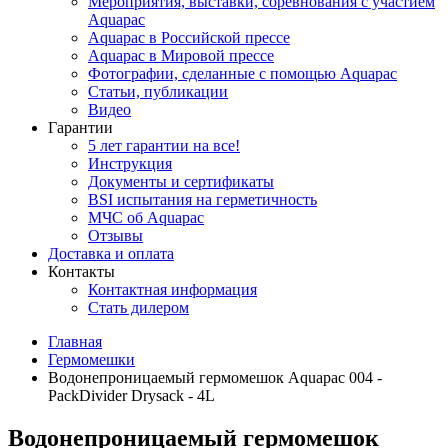
Мероприятия, выставки, соревнования с участием
Aquapac
Aquapac в Российской прессе
Aquapac в Мировой прессе
Фотографии, сделанные с помощью Aquapac
Статьи, публикации
Видео
Гарантии
5 лет гарантии на все!
Инструкция
Документы и сертификаты
BSI испытания на герметичность
МЧС об Aquapac
Отзывы
Доставка и оплата
Контакты
Контактная информация
Стать дилером
Главная
Гермомешки
Водонепроницаемый гермомешок Aquapac 004 -
PackDivider Drysack - 4L
Водонепроницаемый гермомешок