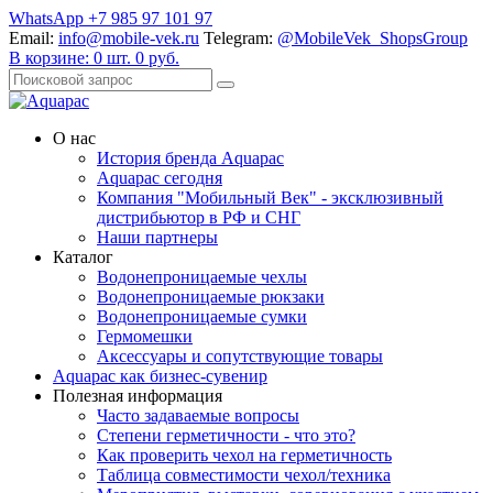
WhatsApp +7 985 97 101 97
Email:
info@mobile-vek.ru
Telegram:
@MobileVek_ShopsGroup
В корзине:
0
шт.
0
руб.
О нас
История бренда Aquapac
Aquapac cегодня
Компания "Мобильный Век" - эксклюзивный
дистрибьютор в РФ и СНГ
Наши партнеры
Каталог
Водонепроницаемые чехлы
Водонепроницаемые рюкзаки
Водонепроницаемые сумки
Гермомешки
Аксессуары и сопутствующие товары
Aquapac как бизнес-сувенир
Полезная информация
Часто задаваемые вопросы
Степени герметичности - что это?
Как проверить чехол на герметичность
Таблица совместимости чехол/техника