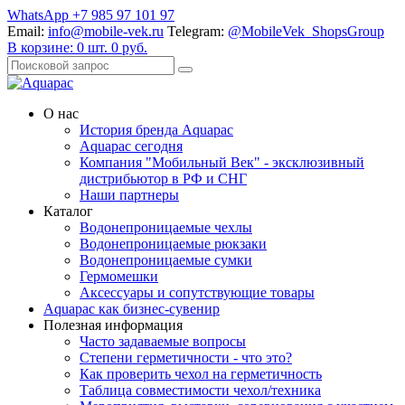
WhatsApp +7 985 97 101 97
Email:
info@mobile-vek.ru
Telegram:
@MobileVek_ShopsGroup
В корзине:
0
шт.
0
руб.
О нас
История бренда Aquapac
Aquapac cегодня
Компания "Мобильный Век" - эксклюзивный
дистрибьютор в РФ и СНГ
Наши партнеры
Каталог
Водонепроницаемые чехлы
Водонепроницаемые рюкзаки
Водонепроницаемые сумки
Гермомешки
Аксессуары и сопутствующие товары
Aquapac как бизнес-сувенир
Полезная информация
Часто задаваемые вопросы
Степени герметичности - что это?
Как проверить чехол на герметичность
Таблица совместимости чехол/техника