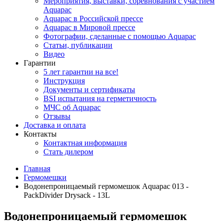
Мероприятия, выставки, соревнования с участием
Aquapac
Aquapac в Российской прессе
Aquapac в Мировой прессе
Фотографии, сделанные с помощью Aquapac
Статьи, публикации
Видео
Гарантии
5 лет гарантии на все!
Инструкция
Документы и сертификаты
BSI испытания на герметичность
МЧС об Aquapac
Отзывы
Доставка и оплата
Контакты
Контактная информация
Стать дилером
Главная
Гермомешки
Водонепроницаемый гермомешок Aquapac 013 -
PackDivider Drysack - 13L
Водонепроницаемый гермомешок