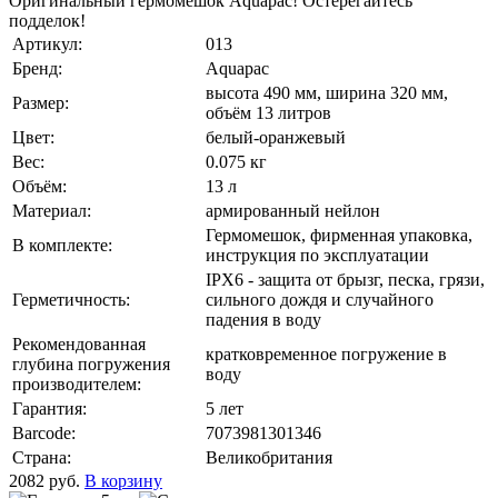
Оригинальный гермомешок Aquapac! Остерегайтесь
подделок!
Артикул:
013
Бренд:
Aquapac
высота 490 мм, ширина 320 мм,
Размер:
объём 13 литров
Цвет:
белый-оранжевый
Вес:
0.075 кг
Объём:
13 л
Материал:
армированный нейлон
Гермомешок, фирменная упаковка,
В комплекте:
инструкция по эксплуатации
IPX6 - защита от брызг, песка, грязи,
Герметичность:
сильного дождя и случайного
падения в воду
Рекомендованная
кратковременное погружение в
глубина погружения
воду
производителем:
Гарантия:
5 лет
Barcode:
7073981301346
Страна:
Великобритания
2082
руб.
В корзину