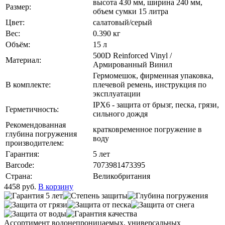
высота 430 мм, ширина 240 мм,
Размер:
объем сумки 15 литра
Цвет:
салатовый/серый
Вес:
0.390 кг
Объём:
15 л
500D Reinforced Vinyl /
Материал:
Армированный Винил
Гермомешок, фирменная упаковка,
В комплекте:
плечевой ремень, инструкция по
эксплуатации
IPX6 - защита от брызг, песка, грязи,
Герметичность:
сильного дождя
Рекомендованная
кратковременное погружение в
глубина погружения
воду
производителем:
Гарантия:
5 лет
Barcode:
7073981473395
Страна:
Великобритания
4458
руб.
В корзину
Ассортимент водонепроницаемых, универсальных