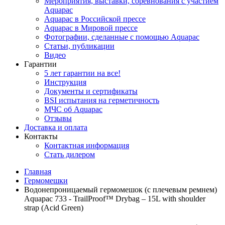
Мероприятия, выставки, соревнования с участием
Aquapac
Aquapac в Российской прессе
Aquapac в Мировой прессе
Фотографии, сделанные с помощью Aquapac
Статьи, публикации
Видео
Гарантии
5 лет гарантии на все!
Инструкция
Документы и сертификаты
BSI испытания на герметичность
МЧС об Aquapac
Отзывы
Доставка и оплата
Контакты
Контактная информация
Стать дилером
Главная
Гермомешки
Водонепроницаемый гермомешок (с плечевым ремнем)
Aquapac 733 - TrailProof™ Drybag – 15L with shoulder
strap (Acid Green)