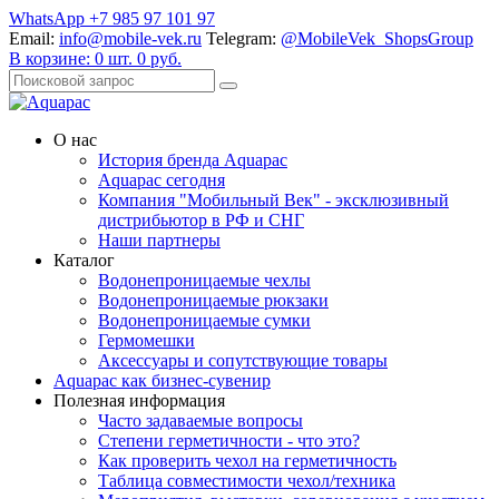
WhatsApp +7 985 97 101 97
Email:
info@mobile-vek.ru
Telegram:
@MobileVek_ShopsGroup
В корзине:
0
шт.
0
руб.
О нас
История бренда Aquapac
Aquapac cегодня
Компания "Мобильный Век" - эксклюзивный
дистрибьютор в РФ и СНГ
Наши партнеры
Каталог
Водонепроницаемые чехлы
Водонепроницаемые рюкзаки
Водонепроницаемые сумки
Гермомешки
Аксессуары и сопутствующие товары
Aquapac как бизнес-сувенир
Полезная информация
Часто задаваемые вопросы
Степени герметичности - что это?
Как проверить чехол на герметичность
Таблица совместимости чехол/техника