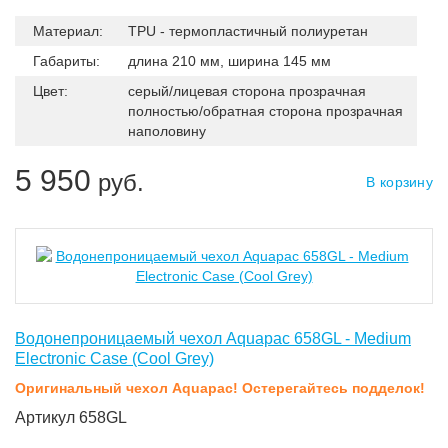
через него. Тыльная сторона сделана из уплотненного
Материал:
TPU - термопластичный полиуретан
материала для дополнительной защиты вашего планшета
Габариты:
длина 210 мм, ширина 145 мм
Цвет:
серый/лицевая сторона прозрачная
полностью/обратная сторона прозрачная
наполовину
5 950
руб.
В корзину
Водонепроницаемый чехол Aquapac 658GL - Medium
Electronic Case (Cool Grey)
Оригинальный чехол Aquapac! Остерегайтесь подделок!
Артикул 658GL