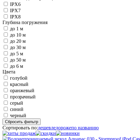
IPX6
IPX7
IPX8
Глубина погружения
до 1 м
до 10 м
до 20 м
до 30 м
до 5 м
до 50 м
до 6 м
Цвета
голубой
красный
оранжевый
прозрачный
серый
синий
черный
Сбросить фильтр
Сортировать по:
дешевле
дороже
по названию