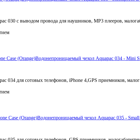
c 030 с выводом провода для наушников, МР3 плееров, малога
тием
Водонепроницаемый чехол Aquapac 034 - Mini St
c 034 для сотовых телефонов, iPhone 4,GPS приемников, малог
тием
Водонепроницаемый чехол Aquapac 035 - Small 
ac 035 для сотовых телефонов, GPS приемников, малогабаритн