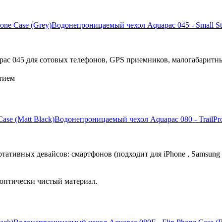
Водонепроницаемый чехол Aquapac 045 - Small St
ac 045 для сотовых телефонов, GPS приемников, малогабаритн
тием
Водонепроницаемый чехол Aquapac 080 - TrailPro
ативных девайсов: смартфонов (подходит для iPhone , Samsung 
оптически чистый материал.