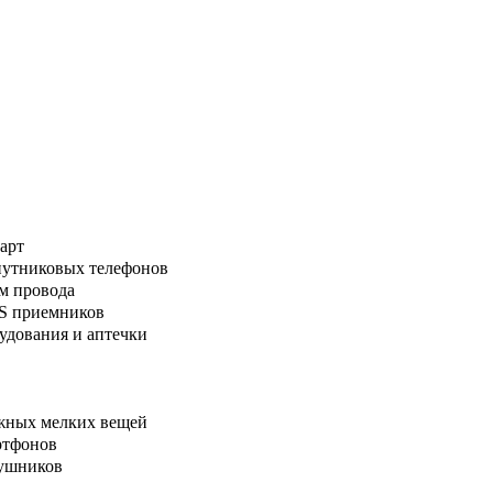
арт
путниковых телефонов
м провода
PS приемников
удования и аптечки
ажных мелких вещей
ртфонов
аушников