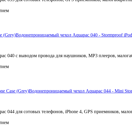
тием
Водонепроницаемый чехол Aquapac 040 - Stormproof iPod
c 040 с выводом провода для наушников, МР3 плееров, малога
тием
Водонепроницаемый чехол Aquapac 044 - Mini Stor
c 044 для сотовых телефонов, iPhone 4, GPS приемников, мало
тием