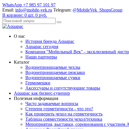
WhatsApp +7 985 97 101 97
Email:
info@mobile-vek.ru
Telegram:
@MobileVek_ShopsGroup
В корзине:
0
шт.
0
руб.
О нас
История бренда Aquapac
Aquapac cегодня
Компания "Мобильный Век" - эксклюзивный дистр
Наши партнеры
Каталог
Водонепроницаемые чехлы
Водонепроницаемые рюкзаки
Водонепроницаемые сумки
Гермомешки
Аксессуары и сопутствующие товары
Aquapac как бизнес-сувенир
Полезная информация
Часто задаваемые вопросы
Степени герметичности - что это?
Как проверить чехол на герметичность
Таблица совместимости чехол/техника
Мероприятия, выставки, соревнования с участием 