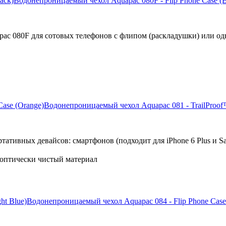
Водонепроницаемый чехол Aquapac 080F - Flip Phone Case (
ac 080F для сотовых телефонов с флипом (раскладушки) или о
Водонепроницаемый чехол Aquapac 081 - TrailProof
ативных девайсов: смартфонов (подходит для iPhone 6 Plus и S
оптически чистый материал
Водонепроницаемый чехол Aquapac 084 - Flip Phone Case 