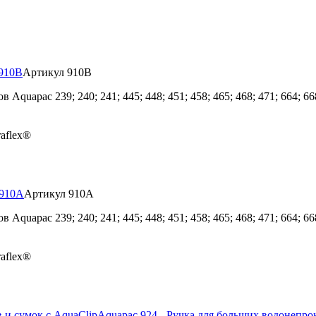
 910B
Артикул 910B
pac 239; 240; 241; 445; 448; 451; 458; 465; 468; 471; 664; 668; 6
aflex®
 910A
Артикул 910A
pac 239; 240; 241; 445; 448; 451; 458; 465; 468; 471; 664; 668; 6
aflex®
Aquapac 924 - Ручка для больших водонепро