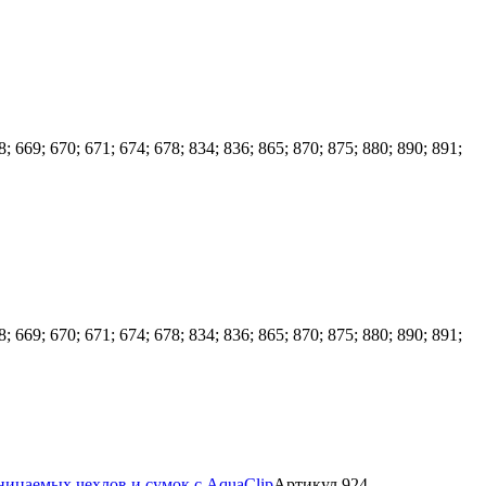
69; 670; 671; 674; 678; 834; 836; 865; 870; 875; 880; 890; 891;
69; 670; 671; 674; 678; 834; 836; 865; 870; 875; 880; 890; 891;
ницаемых чехлов и сумок с AquaClip
Артикул 924