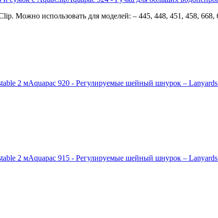
. Можно использовать для моделей: – 445, 448, 451, 458, 668, 66
Aquapac 920 - Регулируемые шейный шнурок – Lanyards a
Aquapac 915 - Регулируемые шейный шнурок – Lanyards a