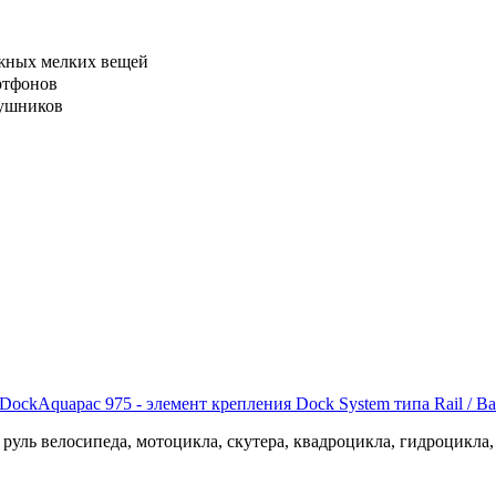
ажных мелких вещей
ртфонов
аушников
Aquapac 975 - элемент крепления Dock System типа Rail / B
 руль велосипеда, мотоцикла, скутера, квадроцикла, гидроцикл