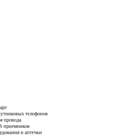
арт
путниковых телефонов
м провода
PS приемников
удования и аптечки