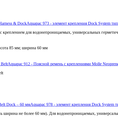
Aquapac 973 - элемент крепления Dock System тип
ь с креплением для водонепроницаемых, универсальных гермети
ысота 85 мм; ширина 60 мм
Aquapac 912 - Поясной ремень с креплениями Molle Neoprene
lt
Aquapac 978 - элемент крепления Dock System ти
ень ширина не более 60 мм). Для водонепроницаемых, универса