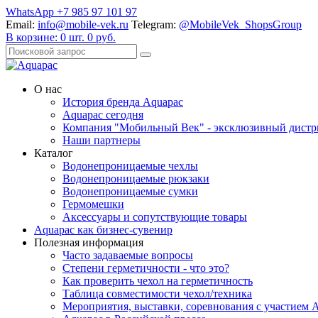
WhatsApp +7 985 97 101 97
Email:
info@mobile-vek.ru
Telegram:
@MobileVek_ShopsGroup
В корзине:
0
шт.
0
руб.
О нас
История бренда Aquapac
Aquapac cегодня
Компания "Мобильный Век" - эксклюзивный дистр
Наши партнеры
Каталог
Водонепроницаемые чехлы
Водонепроницаемые рюкзаки
Водонепроницаемые сумки
Гермомешки
Аксессуары и сопутствующие товары
Aquapac как бизнес-сувенир
Полезная информация
Часто задаваемые вопросы
Степени герметичности - что это?
Как проверить чехол на герметичность
Таблица совместимости чехол/техника
Мероприятия, выставки, соревнования с участием 