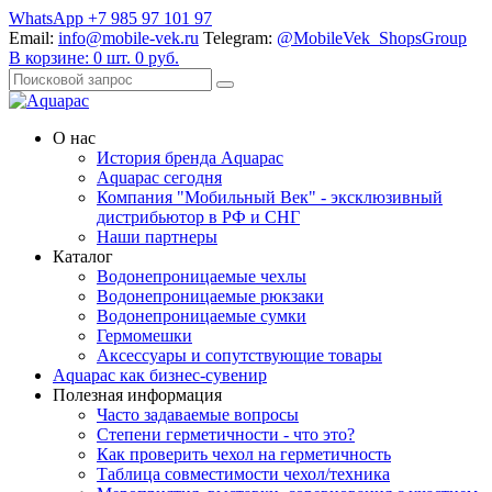
WhatsApp +7 985 97 101 97
Email:
info@mobile-vek.ru
Telegram:
@MobileVek_ShopsGroup
В корзине:
0
шт.
0
руб.
О нас
История бренда Aquapac
Aquapac cегодня
Компания "Мобильный Век" - эксклюзивный
дистрибьютор в РФ и СНГ
Наши партнеры
Каталог
Водонепроницаемые чехлы
Водонепроницаемые рюкзаки
Водонепроницаемые сумки
Гермомешки
Аксессуары и сопутствующие товары
Aquapac как бизнес-сувенир
Полезная информация
Часто задаваемые вопросы
Степени герметичности - что это?
Как проверить чехол на герметичность
Таблица совместимости чехол/техника