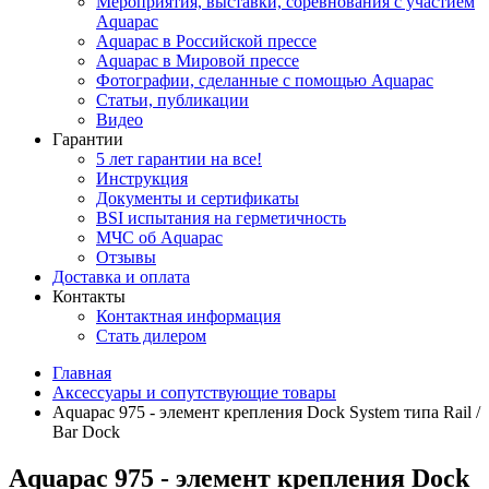
Мероприятия, выставки, соревнования с участием
Aquapac
Aquapac в Российской прессе
Aquapac в Мировой прессе
Фотографии, сделанные с помощью Aquapac
Статьи, публикации
Видео
Гарантии
5 лет гарантии на все!
Инструкция
Документы и сертификаты
BSI испытания на герметичность
МЧС об Aquapac
Отзывы
Доставка и оплата
Контакты
Контактная информация
Стать дилером
Главная
Аксессуары и сопутствующие товары
Aquapac 975 - элемент крепления Dock System типа Rail /
Bar Dock
Aquapac 975 - элемент крепления Dock