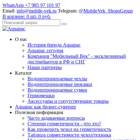
WhatsApp +7 985 97 101 97
Email:
info@mobile-vek.ru
Telegram:
@MobileVek_ShopsGroup
В корзине:
0
шт.
0
руб.
О нас
История бренда Aquapac
Aquapac cегодня
Компания "Мобильный Век" - эксклюзивный
дистрибьютор в РФ и СНГ
Наши партнеры
Каталог
Водонепроницаемые чехлы
Водонепроницаемые рюкзаки
Водонепроницаемые сумки
Гермомешки
Аксессуары и сопутствующие товары
Aquapac как бизнес-сувенир
Полезная информация
Часто задаваемые вопросы
Степени герметичности - что это?
Как проверить чехол на герметичность
Таблица совместимости чехол/техника