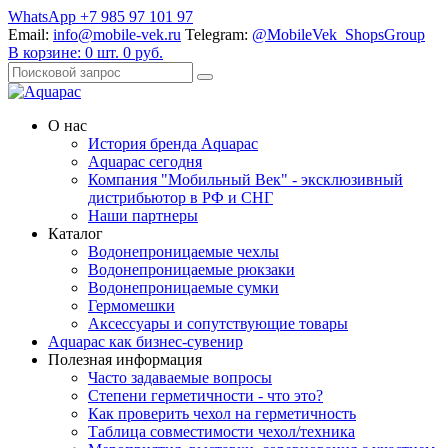
WhatsApp +7 985 97 101 97
Email:
info@mobile-vek.ru
Telegram:
@MobileVek_ShopsGroup
В корзине:
0
шт.
0
руб.
О нас
История бренда Aquapac
Aquapac cегодня
Компания "Мобильный Век" - эксклюзивный
дистрибьютор в РФ и СНГ
Наши партнеры
Каталог
Водонепроницаемые чехлы
Водонепроницаемые рюкзаки
Водонепроницаемые сумки
Гермомешки
Аксессуары и сопутствующие товары
Aquapac как бизнес-сувенир
Полезная информация
Часто задаваемые вопросы
Степени герметичности - что это?
Как проверить чехол на герметичность
Таблица совместимости чехол/техника