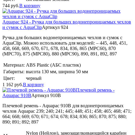
744
руб.
В корзину
Aquapac 924 - Ручка для больших водонепроницаемых чехлов
и сумок с AquaClip
Артикул 924
Ручка для больших водонепроницаемых чехлов и сумок с
AquaClip. Можно использовать для моделей: – 445, 448, 451,
458, 668, 669, 670, 671, 678, 834, 836, 865 (MPC60), 870
(MPC70), 875 (MPC80), 880 (MPC90), 890, 891, 892, 897
Материал:
ABS Plastic (АБС пластик)
Габариты:
высота 130 мм, ширина 50 мм
Цвет:
черный
1 162
руб.
В корзину
Плечевой ремень -
Aquapac 910B
Артикул 910B
Плечевой ремень - Aquapac 910B для водонепроницаемых
чехлов Aquapac 239; 240; 241; 445; 448; 451; 458; 465; 468; 471;
664; 668; 669; 670; 671; 674; 678; 834; 836; 865; 870; 875; 880;
890; 891; 892; 897
Nylon (Нейлон), замозащелкивающийся карабин