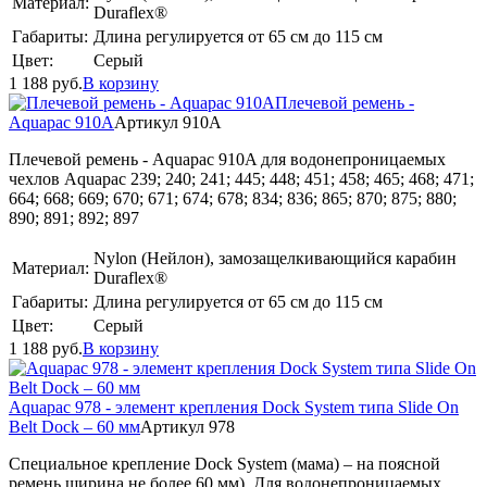
Материал:
Duraflex®
Габариты:
Длина регулируется от 65 см до 115 см
Цвет:
Серый
1 188
руб.
В корзину
Плечевой ремень -
Aquapac 910A
Артикул 910A
Плечевой ремень - Aquapac 910A для водонепроницаемых
чехлов Aquapac 239; 240; 241; 445; 448; 451; 458; 465; 468; 471;
664; 668; 669; 670; 671; 674; 678; 834; 836; 865; 870; 875; 880;
890; 891; 892; 897
Nylon (Нейлон), замозащелкивающийся карабин
Материал:
Duraflex®
Габариты:
Длина регулируется от 65 см до 115 см
Цвет:
Серый
1 188
руб.
В корзину
Aquapac 978 - элемент крепления Dock System типа Slide On
Belt Dock – 60 мм
Артикул 978
Специальное крепление Dock System (мама) – на поясной
ремень ширина не более 60 мм). Для водонепроницаемых,