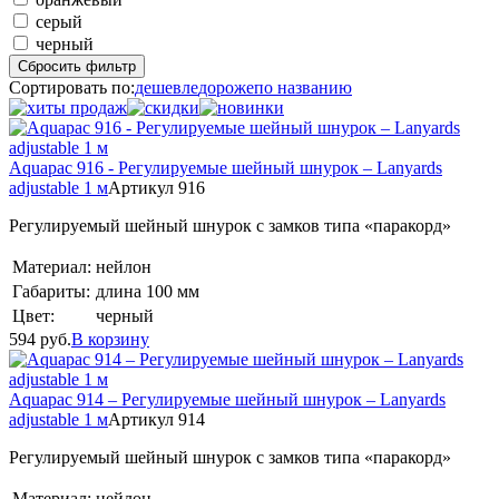
серый
черный
Сбросить фильтр
Сортировать по:
дешевле
дороже
по названию
Aquapac 916 - Регулируемые шейный шнурок – Lanyards
adjustable 1 м
Артикул 916
Регулируемый шейный шнурок с замков типа «паракорд»
Материал:
нейлон
Габариты:
длина 100 мм
Цвет:
черный
594
руб.
В корзину
Aquapac 914 – Регулируемые шейный шнурок – Lanyards
adjustable 1 м
Артикул 914
Регулируемый шейный шнурок с замков типа «паракорд»
Материал:
нейлон