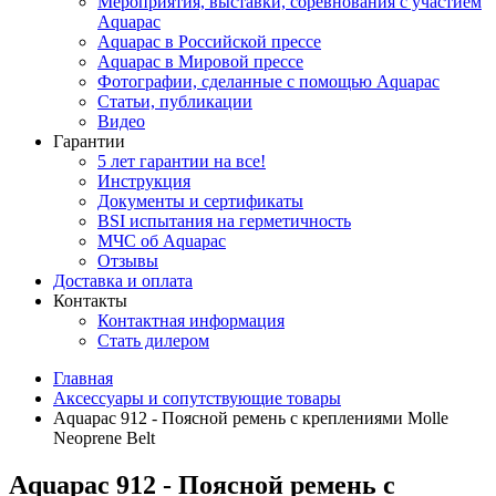
Мероприятия, выставки, соревнования с участием
Aquapac
Aquapac в Российской прессе
Aquapac в Мировой прессе
Фотографии, сделанные с помощью Aquapac
Статьи, публикации
Видео
Гарантии
5 лет гарантии на все!
Инструкция
Документы и сертификаты
BSI испытания на герметичность
МЧС об Aquapac
Отзывы
Доставка и оплата
Контакты
Контактная информация
Стать дилером
Главная
Аксессуары и сопутствующие товары
Aquapac 912 - Поясной ремень с креплениями Molle
Neoprene Belt
Aquapac 912 - Поясной ремень с