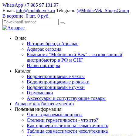
WhatsApp +7 985 97 101 97
Email:
info@mobile-vek.ru
Telegram:
@MobileVek_ShopsGroup
В корзине:
0
шт.
0
руб.
О нас
История бренда Aquapac
Aquapac cегодня
Компания "Мобильный Век" - эксклюзивный
дистрибьютор в РФ и СНГ
Наши партнеры
Каталог
Водонепроницаемые чехлы
Водонепроницаемые рюкзаки
Водонепроницаемые сумки
Гермомешки
Аксессуары и сопутствующие товары
Aquapac как бизнес-сувенир
Полезная информация
Часто задаваемые вопросы
Степени герметичности - что это?
Как проверить чехол на герметичность
Таблица совместимости чехол/техника