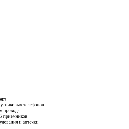
арт
путниковых телефонов
м провода
PS приемников
удования и аптечки