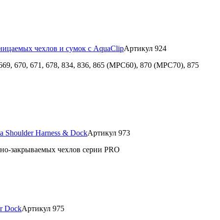
ницаемых чехлов и сумок с AquaClip
Артикул 924
9, 670, 671, 678, 834, 836, 865 (MPC60), 870 (MPC70), 875
а Shoulder Harness & Dock
Артикул 973
чно-закрываемых чехлов серии PRO
ar Dock
Артикул 975