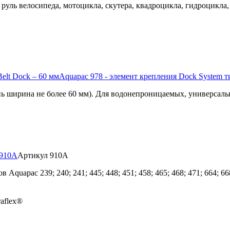
 руль велосипеда, мотоцикла, скутера, квадроцикла, гидроцикл
Aquapac 978 - элемент крепления Dock System ти
ень ширина не более 60 мм). Для водонепроницаемых, универса
 910A
Артикул 910A
pac 239; 240; 241; 445; 448; 451; 458; 465; 468; 471; 664; 668; 6
aflex®