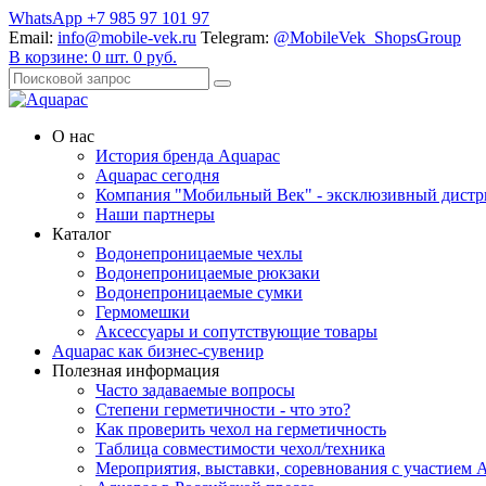
WhatsApp +7 985 97 101 97
Email:
info@mobile-vek.ru
Telegram:
@MobileVek_ShopsGroup
В корзине:
0
шт.
0
руб.
О нас
История бренда Aquapac
Aquapac cегодня
Компания "Мобильный Век" - эксклюзивный дистр
Наши партнеры
Каталог
Водонепроницаемые чехлы
Водонепроницаемые рюкзаки
Водонепроницаемые сумки
Гермомешки
Аксессуары и сопутствующие товары
Aquapac как бизнес-сувенир
Полезная информация
Часто задаваемые вопросы
Степени герметичности - что это?
Как проверить чехол на герметичность
Таблица совместимости чехол/техника
Мероприятия, выставки, соревнования с участием 