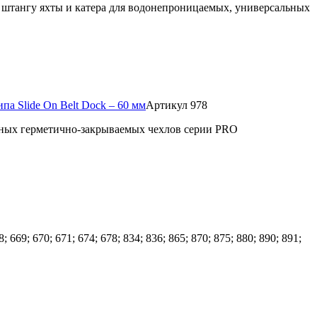
а, штангу яхты и катера для водонепроницаемых, универсальных
па Slide On Belt Dock – 60 мм
Артикул 978
льных герметично-закрываемых чехлов серии PRO
69; 670; 671; 674; 678; 834; 836; 865; 870; 875; 880; 890; 891;