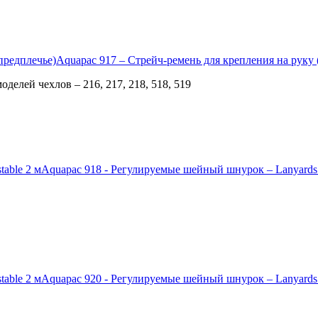
Aquapac 917 – Стрейч-ремень для крепления на руку 
делей чехлов – 216, 217, 218, 518, 519
Aquapac 918 - Регулируемые шейный шнурок – Lanyards a
Aquapac 920 - Регулируемые шейный шнурок – Lanyards a