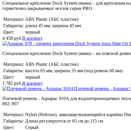
Специальное крепление Dock System (мама) – для крепления на
герметично-закрываемых чехлов серии PRO
Материал:
ABS Plastic (АБС пластик)
Габариты:
длина 45 мм, ширина 45 мм
Цвет:
черный
4 458
руб.
В корзину
Специальное крепление Dock System (мама) – на поясной рем
Материал:
ABS Plastic (АБС пластик)
Габариты:
высота 65 мм, ширина 55 мм (под ремень 60 мм)
Цвет:
черный
1 782
руб.
В корзину
Плечевой ремень - Aquapac
Плечевой ремень - Aquapac 910A для водонепроницаемых чехлов Aqua
892; 897
Материал:
Nylon (Нейлон), замозащелкивающийся карабин Dur
Габариты:
Длина регулируется от 65 см до 115 см
Цвет:
Серый