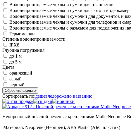
Водонепроницаемые чехлы и сумки для планшетов
Водонепроницаемые чехлы и сумки для фото и видеокамер
Водонепроницаемые чехлы и сумочки для документов и в
Водонепроницаемые чехлы и сумочки для телефонов и сма
Водонепроницаемые чехлы с разъемом для подключения н
Гермомешки
Степень водонепроницаемости
IPX8
Глубина погружения
до 1 м
до 5 м
Цвета
оранжевый
серый
черный
Сбросить фильтр
Сортировать по:
дешевле
дороже
по названию
Неопреновый поясной ремень с креплениями Molle Neoprene Be
Материал:
Neoprene (Неопрен), ABS Plastic (АБС пластик)