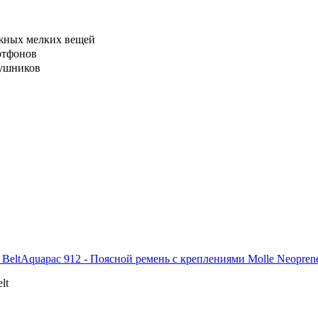
ажных мелких вещей
ртфонов
аушников
Aquapac 912 - Поясной ремень с креплениями Molle Neoprene
lt