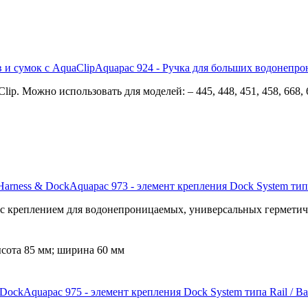
Aquapac 924 - Ручка для больших водонепро
. Можно использовать для моделей: – 445, 448, 451, 458, 668, 66
Aquapac 973 - элемент крепления Dock System тип
ь с креплением для водонепроницаемых, универсальных гермети
ысота 85 мм; ширина 60 мм
Aquapac 975 - элемент крепления Dock System типа Rail / B