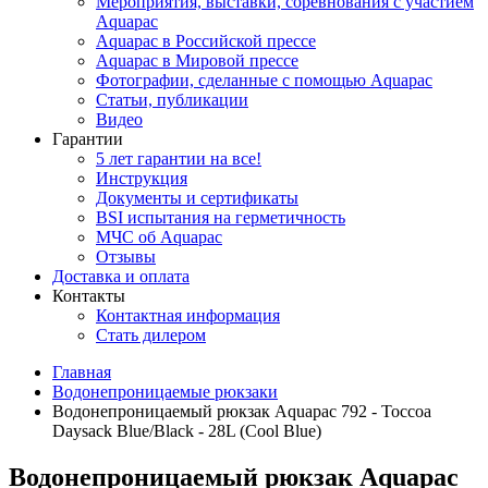
Мероприятия, выставки, соревнования с участием
Aquapac
Aquapac в Российской прессе
Aquapac в Мировой прессе
Фотографии, сделанные с помощью Aquapac
Статьи, публикации
Видео
Гарантии
5 лет гарантии на все!
Инструкция
Документы и сертификаты
BSI испытания на герметичность
МЧС об Aquapac
Отзывы
Доставка и оплата
Контакты
Контактная информация
Стать дилером
Главная
Водонепроницаемые рюкзаки
Водонепроницаемый рюкзак Aquapac 792 - Toccoa
Daysack Blue/Black - 28L (Cool Blue)
Водонепроницаемый рюкзак Aquapac