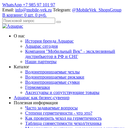
WhatsApp +7 985 97 101 97
Email:
info@mobile-vek.ru
Telegram:
@MobileVek_ShopsGroup
В корзине:
0
шт.
0
руб.
О нас
История бренда Aquapac
Aquapac cегодня
Компания "Мобильный Век" - эксклюзивный
дистрибьютор в РФ и СНГ
Наши партнеры
Каталог
Водонепроницаемые чехлы
Водонепроницаемые рюкзаки
Водонепроницаемые сумки
Гермомешки
Аксессуары и сопутствующие товары
Aquapac как бизнес-сувенир
Полезная информация
Часто задаваемые вопросы
Степени герметичности - что это?
Как проверить чехол на герметичность
Таблица совместимости чехол/техника