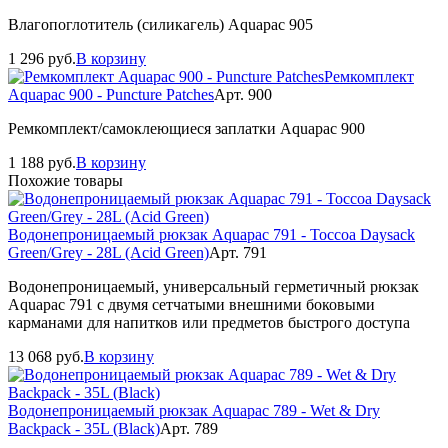
Влагопоглотитель (силикагель) Aquapac 905
1 296
руб.
В корзину
Ремкомплект
Aquapac 900 - Puncture Patches
Арт. 900
Ремкомплект/самоклеющиеся заплатки Aquapac 900
1 188
руб.
В корзину
Похожие товары
Водонепроницаемый рюкзак Aquapac 791 - Toccoa Daysack
Green/Grey - 28L (Acid Green)
Арт. 791
Водонепроницаемый, универсальный герметичный рюкзак
Aquapac 791 с двумя сетчатыми внешними боковыми
карманами для напитков или предметов быстрого доступа
13 068
руб.
В корзину
Водонепроницаемый рюкзак Aquapac 789 - Wet & Dry
Backpack - 35L (Black)
Арт. 789