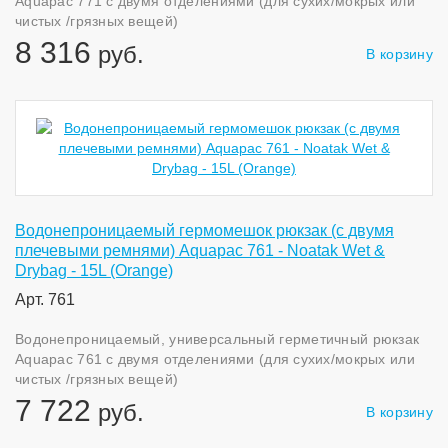
Aquapac 771 с двумя отделениями (для сухих/мокрых или
чистых /грязных вещей)
8 316
руб.
В корзину
Водонепроницаемый гермомешок рюкзак (с двумя
плечевыми ремнями) Aquapac 761 - Noatak Wet &
Drybag - 15L (Orange)
Арт. 761
Водонепроницаемый, универсальный герметичный рюкзак
Aquapac 761 с двумя отделениями (для сухих/мокрых или
чистых /грязных вещей)
7 722
руб.
В корзину