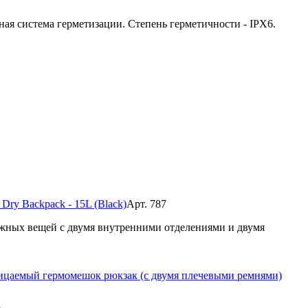
я система герметизации. Степень герметичности - IPX6.
ry Backpack - 15L (Black)
Арт. 787
жных вещей с двумя внутренними отделениями и двумя
цаемый гермомешок рюкзак (с двумя плечевыми ремнями)