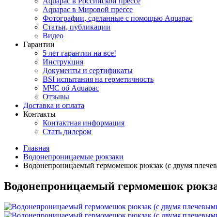
Aquapac в Российской прессе
Aquapac в Мировой прессе
Фотографии, сделанные с помощью Aquapac
Статьи, публикации
Видео
Гарантии
5 лет гарантии на все!
Инструкция
Документы и сертификаты
BSI испытания на герметичность
МЧС об Aquapac
Отзывы
Доставка и оплата
Контакты
Контактная информация
Стать дилером
Главная
Водонепроницаемые рюкзаки
Водонепроницаемый гермомешок рюкзак (с двумя плечевым
Водонепроницаемый гермомешок рюкзак 