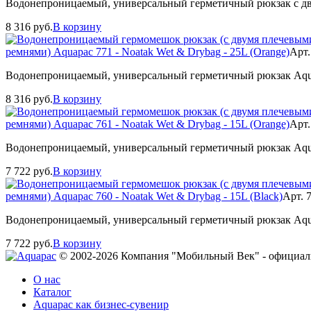
Водонепроницаемый, универсальный герметичный рюкзак с дву
8 316
руб.
В корзину
ремнями) Aquapac 771 - Noatak Wet & Drybag - 25L (Orange)
Арт.
Водонепроницаемый, универсальный герметичный рюкзак Aquap
8 316
руб.
В корзину
ремнями) Aquapac 761 - Noatak Wet & Drybag - 15L (Orange)
Арт.
Водонепроницаемый, универсальный герметичный рюкзак Aquap
7 722
руб.
В корзину
ремнями) Aquapac 760 - Noatak Wet & Drybag - 15L (Black)
Арт. 
Водонепроницаемый, универсальный герметичный рюкзак Aquap
7 722
руб.
В корзину
© 2002-2026 Компания "Мобильный Век" - официал
О нас
Каталог
Aquapac как бизнес-сувенир