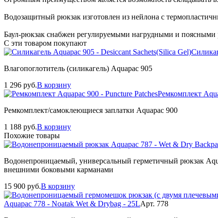
Водозащитный рюкзак изготовлен из нейлона с термопластичн
Баул-рюкзак снабжен регулируемыми нагрудными и поясными
С эти товаром покупают
Силикаге
Влагопоглотитель (силикагель) Aquapac 905
1 296
руб.
В корзину
Ремкомплект Aquap
Ремкомплект/самоклеющиеся заплатки Aquapac 900
1 188
руб.
В корзину
Похожие товары
Водонепроницаемый, универсальный герметичный рюкзак Aquap
внешними боковыми карманами
15 900
руб.
В корзину
Aquapac 778 - Noatak Wet & Drybag - 25L
Арт. 778