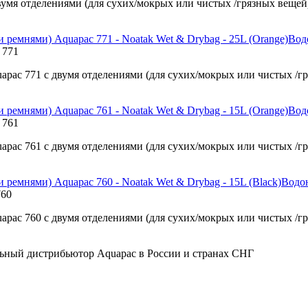
мя отделениями (для сухих/мокрых или чистых /грязных вещей
Вод
 771
ac 771 с двумя отделениями (для сухих/мокрых или чистых /г
Вод
 761
ac 761 с двумя отделениями (для сухих/мокрых или чистых /г
Водо
760
ac 760 с двумя отделениями (для сухих/мокрых или чистых /г
ьный дистрибьютор Aquapac в России и странах СНГ