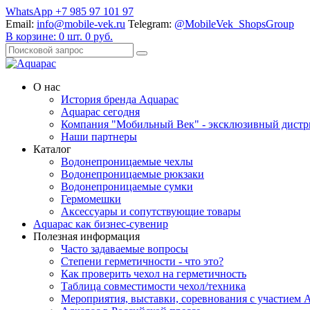
WhatsApp +7 985 97 101 97
Email:
info@mobile-vek.ru
Telegram:
@MobileVek_ShopsGroup
В корзине:
0
шт.
0
руб.
О нас
История бренда Aquapac
Aquapac cегодня
Компания "Мобильный Век" - эксклюзивный дистр
Наши партнеры
Каталог
Водонепроницаемые чехлы
Водонепроницаемые рюкзаки
Водонепроницаемые сумки
Гермомешки
Аксессуары и сопутствующие товары
Aquapac как бизнес-сувенир
Полезная информация
Часто задаваемые вопросы
Степени герметичности - что это?
Как проверить чехол на герметичность
Таблица совместимости чехол/техника
Мероприятия, выставки, соревнования с участием 