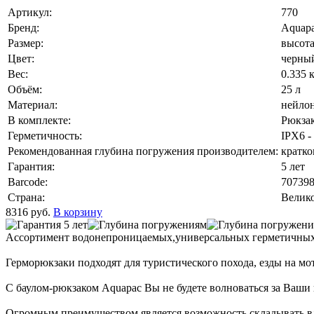
Артикул:
770
Бренд:
Aquap
Размер:
высота
Цвет:
черны
Вес:
0.335 
Объём:
25 л
Материал:
нейло
В комплекте:
Рюкзак
Герметичность:
IPX6 -
Рекомендованная глубина погружения производителем:
кратко
Гарантия:
5 лет
Barcode:
70739
Страна:
Велик
8316
руб.
В корзину
Ассортимент водонепроницаемых,универсальных герметичных 
Герморюкзаки подходят для туристического похода, езды на мо
С баулом-рюкзаком Aquapac Вы не будете волноваться за Ваши
Огромным преимуществом является возможность складывать вл