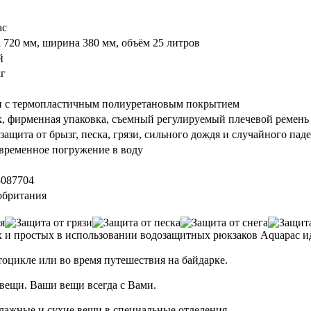
ac
 720 мм, ширина 380 мм, объём 25 литров
й
кг
н с термопластичным полиуретановым покрытием
, фирменная упаковка, съемный регулируемый плечевой ремень 
 защита от брызг, песка, грязи, сильного дождя и случайного пад
временное погружение в воду
8087704
обритания
и простых в использовании водозащитных рюкзаков Aquapac ид
тоцикле или во время путешествия на байдарке.
 вещи. Ваши вещи всегда с Вами.
ажные и сухие вещи в специальные отделения.