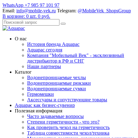
WhatsApp +7 985 97 101 97
Email:
info@mobile-vek.ru
Telegram:
@MobileVek_ShopsGroup
В корзине:
0
шт.
0
руб.
О нас
История бренда Aquapac
Aquapac cегодня
Компания "Мобильный Век" - эксклюзивный
дистрибьютор в РФ и СНГ
Наши партнеры
Каталог
Водонепроницаемые чехлы
Водонепроницаемые рюкзаки
Водонепроницаемые сумки
Гермомешки
Аксессуары и сопутствующие товары
Aquapac как бизнес-сувенир
Полезная информация
Часто задаваемые вопросы
Степени герметичности - что это?
Как проверить чехол на герметичность
Таблица совместимости чехол/техника