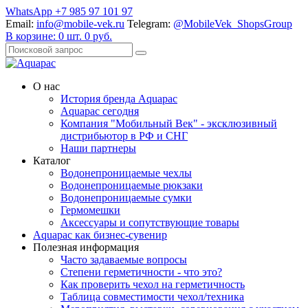
WhatsApp +7 985 97 101 97
Email:
info@mobile-vek.ru
Telegram:
@MobileVek_ShopsGroup
В корзине:
0
шт.
0
руб.
О нас
История бренда Aquapac
Aquapac cегодня
Компания "Мобильный Век" - эксклюзивный
дистрибьютор в РФ и СНГ
Наши партнеры
Каталог
Водонепроницаемые чехлы
Водонепроницаемые рюкзаки
Водонепроницаемые сумки
Гермомешки
Аксессуары и сопутствующие товары
Aquapac как бизнес-сувенир
Полезная информация
Часто задаваемые вопросы
Степени герметичности - что это?
Как проверить чехол на герметичность
Таблица совместимости чехол/техника